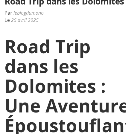
Road Trip dans les Dolomites
Par
leblogdumono
Le
25 avril 2025
Road Trip
dans les
Dolomites :
Une Aventure
Époustouflant