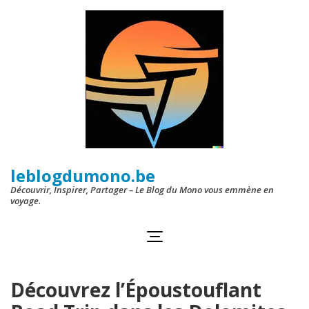
Aller
au
contenu
(Pressez
Entrée)
leblogdumono.be
Découvrir, Inspirer, Partager – Le Blog du Mono vous emmène en
voyage.
Découvrez l’Époustouflant