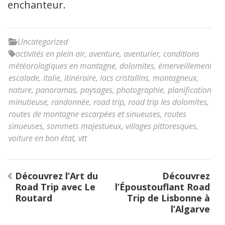
enchanteur.
Uncategorized
activités en plein air
,
aventure
,
aventurier
,
conditions
météorologiques en montagne
,
dolomites
,
émerveillement
,
escalade
,
italie
,
itinéraire
,
lacs cristallins
,
montagneux
,
nature
,
panoramas
,
paysages
,
photographie
,
planification
minutieuse
,
randonnée
,
road trip
,
road trip les dolomites
,
routes de montagne escarpées et sinueuses
,
routes
sinueuses
,
sommets majestueux
,
villages pittoresques
,
voiture en bon état
,
vtt
Navigation
Découvrez l’Art du
Découvrez
de
Road Trip avec Le
l’Époustouflant Road
l’article
Routard
Trip de Lisbonne à
l’Algarve