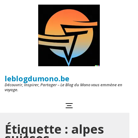
Aller
au
contenu
(Pressez
Entrée)
leblogdumono.be
Découvrir, Inspirer, Partager – Le Blog du Mono vous emmène en
voyage.
Étiquette :
alpes