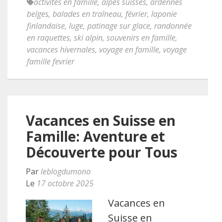
activités en famille
,
alpes suisses
,
ardennes
belges
,
balades en traîneau
,
février
,
laponie
finlandaise
,
luge
,
patinage sur glace
,
randonnée
en raquettes
,
ski alpin
,
souvenirs en famille
,
vacances hivernales
,
voyage en famille
,
voyage
famille fevrier
Vacances en Suisse en
Famille: Aventure et
Découverte pour Tous
Par
leblogdumono
Le
17 octobre 2025
Vacances en
Suisse en