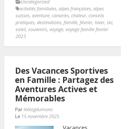
Uncategorized
activités familiales
,
alpes françaises
,
alpes
suisses
,
aventure
,
canaries
,
chaleur
,
conseils
pratiques
,
destinations
,
famille
,
février
,
hiver
,
ski
,
soleil
,
souvenirs
,
voyage
,
voyage famille fevrier
2023
Des Vacances Sportives
en Famille : Partagez des
Aventures Actives et
Mémorables
Par
leblogdumono
Le
15 novembre 2025
Vacances