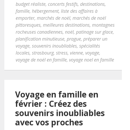
budget réaliste
,
concerts festifs
,
destinations
,
famille
,
hébergement
,
liste des affaires à
emporter
,
marchés de noël
,
marchés de noël
pittoresques
,
meilleures destinations
,
montagnes
rocheuses canadiennes
,
noël
,
patinage sur glace
,
planification minutieuse
,
prague
,
préparer un
voyage
,
souvenirs inoubliables
,
spécialités
locales
,
strasbourg
,
stress
,
vienne
,
voyage
,
voyage de noël en famille
,
voyage noel en famille
Voyage en famille en
février : Créez des
souvenirs inoubliables
avec vos proches