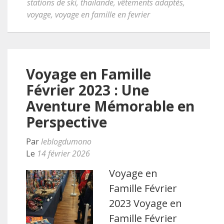
stations de ski
,
thaïlande
,
vêtements adaptés
,
voyage
,
voyage en famille en fevrier
Voyage en Famille
Février 2023 : Une
Aventure Mémorable en
Perspective
Par
leblogdumono
Le
14 février 2026
Voyage en
Famille Février
2023 Voyage en
Famille Février