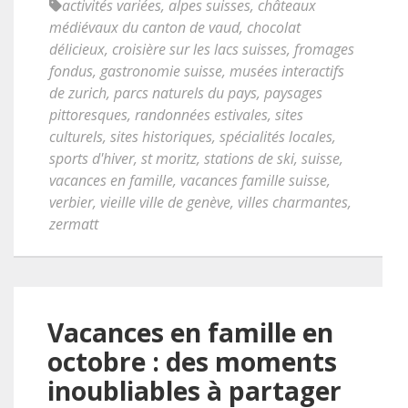
activités variées
,
alpes suisses
,
châteaux
médiévaux du canton de vaud
,
chocolat
délicieux
,
croisière sur les lacs suisses
,
fromages
fondus
,
gastronomie suisse
,
musées interactifs
de zurich
,
parcs naturels du pays
,
paysages
pittoresques
,
randonnées estivales
,
sites
culturels
,
sites historiques
,
spécialités locales
,
sports d'hiver
,
st moritz
,
stations de ski
,
suisse
,
vacances en famille
,
vacances famille suisse
,
verbier
,
vieille ville de genève
,
villes charmantes
,
zermatt
Vacances en famille en
octobre : des moments
inoubliables à partager