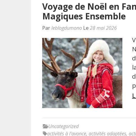
Voyage de Noël en Fami
Magiques Ensemble
Par
leblogdumono
Le
28 mai 2026
V
N
d
l
d
p
L
Uncategorized
activités à l'avance
,
activités adaptées
,
act