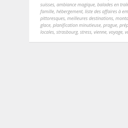
suisses
,
ambiance magique
,
balades en tra
famille
,
hébergement
,
liste des affaires à e
pittoresques
,
meilleures destinations
,
monta
glace
,
planification minutieuse
,
prague
,
prép
locales
,
strasbourg
,
stress
,
vienne
,
voyage
,
v