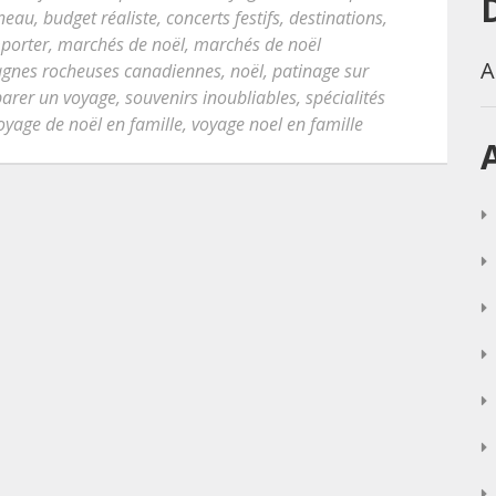
îneau
,
budget réaliste
,
concerts festifs
,
destinations
,
mporter
,
marchés de noël
,
marchés de noël
A
gnes rocheuses canadiennes
,
noël
,
patinage sur
arer un voyage
,
souvenirs inoubliables
,
spécialités
oyage de noël en famille
,
voyage noel en famille