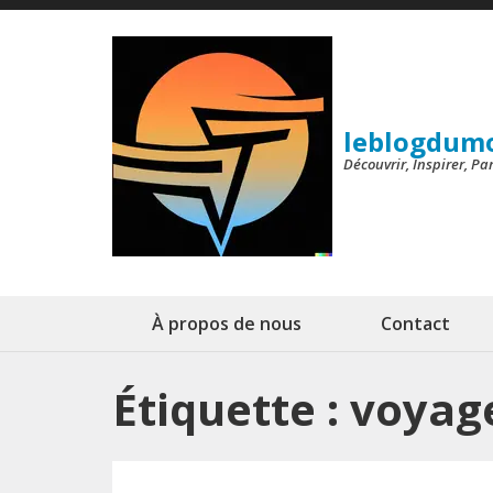
Aller
au
contenu
(Pressez
leblogdum
Entrée)
Découvrir, Inspirer, P
À propos de nous
Contact
Étiquette :
voyage