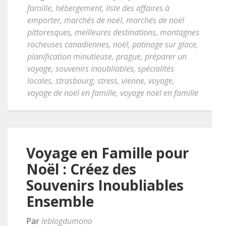
famille
,
hébergement
,
liste des affaires à
emporter
,
marchés de noël
,
marchés de noël
pittoresques
,
meilleures destinations
,
montagnes
rocheuses canadiennes
,
noël
,
patinage sur glace
,
planification minutieuse
,
prague
,
préparer un
voyage
,
souvenirs inoubliables
,
spécialités
locales
,
strasbourg
,
stress
,
vienne
,
voyage
,
voyage de noël en famille
,
voyage noel en famille
Voyage en Famille pour
Noël : Créez des
Souvenirs Inoubliables
Ensemble
Par
leblogdumono