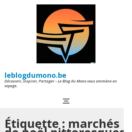
Aller
au
contenu
(Pressez
Entrée)
leblogdumono.be
Découvrir, Inspirer, Partager – Le Blog du Mono vous emmène en
voyage.
Étiquette :
marchés