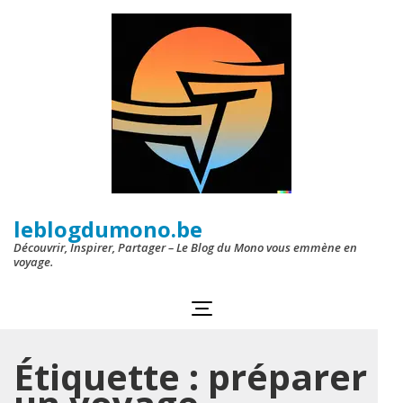
Aller
au
contenu
(Pressez
Entrée)
leblogdumono.be
Découvrir, Inspirer, Partager – Le Blog du Mono vous emmène en
voyage.
Étiquette :
préparer