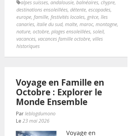
alpes suisses
,
andalousie
,
balnéaires
,
chypre
,
destinations ensoleillées
,
détente
,
escapades
,
europe
,
famille
,
festivités locales
,
grèce
,
îles
canaries
,
italie du sud
,
malte
,
maroc
,
montagne
,
nature
,
octobre
,
plages ensoleillées
,
soleil
,
vacances
,
vacances famille octobre
,
villes
historiques
Voyage en Famille en
Octobre : Explorer le
Monde Ensemble
Par
leblogdumono
Le
23 mai 2026
Voyage en