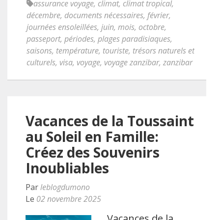
assurance voyage
,
climat
,
climat tropical
,
décembre
,
documents nécessaires
,
février
,
journées ensoleillées
,
juin
,
mois
,
octobre
,
passeport
,
périodes
,
plages paradisiaques
,
saisons
,
température
,
touriste
,
trésors naturels et
culturels
,
visa
,
voyage
,
voyage zanzibar
,
zanzibar
Vacances de la Toussaint
au Soleil en Famille:
Créez des Souvenirs
Inoubliables
Par
leblogdumono
Le
02 novembre 2025
Vacances de la