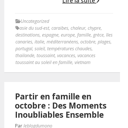
Lire la suite
Uncategorized
asie du sud-est
,
caraïbes
,
chaleur
,
chypre
,
destinations
,
espagne
,
europe
,
famille
,
grèce
,
îles
canaries
,
italie
,
méditerranéens
,
octobre
,
plages
,
portugal
,
soleil
,
températures chaudes
,
thaïlande
,
toussaint
,
vacances
,
vacances
toussaint au soleil en famille
,
vietnam
Partir en famille en
octobre : Des Moments
Inoubliables Ensemble
Par
leblogdumono