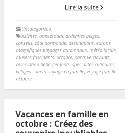
Lire la suite
Uncategorized
activités
,
amsterdam
,
ardennes belges
,
conseils
,
côte normande
,
destinations
,
europe
,
magnifiques paysages automnaux
,
météo locale
,
musées fascinants
,
octobre
,
parcs verdoyants
,
réservation hébergements
,
spécialités culinaires
,
villages côtiers
,
voyage en famille
,
voyage famille
octobre
Vacances en famille en
octobre : Créez des