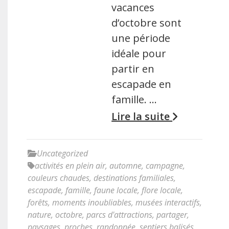
vacances
d’octobre sont
une période
idéale pour
partir en
escapade en
famille. …
Lire la suite
Uncategorized
activités en plein air
,
automne
,
campagne
,
couleurs chaudes
,
destinations familiales
,
escapade
,
famille
,
faune locale
,
flore locale
,
forêts
,
moments inoubliables
,
musées interactifs
,
nature
,
octobre
,
parcs d'attractions
,
partager
,
paysages
,
proches
,
randonnée
,
sentiers balisés
,