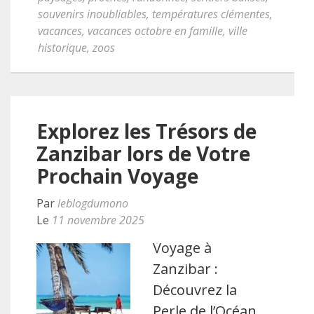
souvenirs inoubliables
,
températures clémentes
,
vacances
,
vacances octobre en famille
,
ville
historique
,
zoos
Explorez les Trésors de
Zanzibar lors de Votre
Prochain Voyage
Par
leblogdumono
Le
11 novembre 2025
Voyage à
Zanzibar :
Découvrez la
Perle de l’Océan