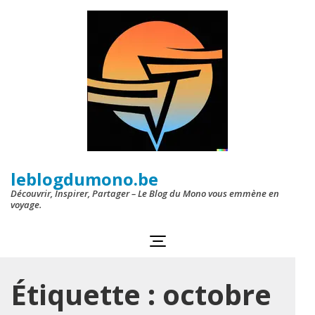
Aller
au
contenu
(Pressez
Entrée)
leblogdumono.be
Découvrir, Inspirer, Partager – Le Blog du Mono vous emmène en
voyage.
Étiquette :
octobre