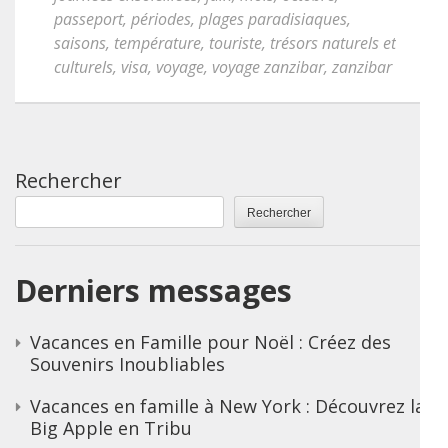
passeport
,
périodes
,
plages paradisiaques
,
saisons
,
température
,
touriste
,
trésors naturels et
culturels
,
visa
,
voyage
,
voyage zanzibar
,
zanzibar
Rechercher
Rechercher
Derniers messages
Vacances en Famille pour Noël : Créez des
Souvenirs Inoubliables
Vacances en famille à New York : Découvrez la
Big Apple en Tribu