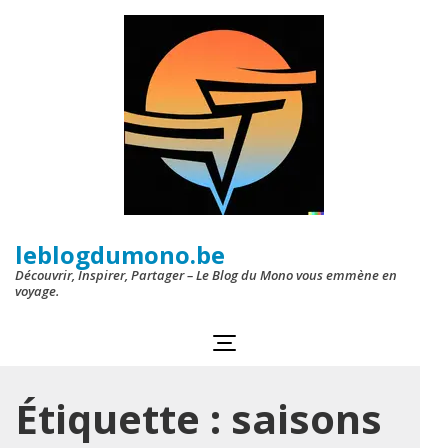
Aller
au
contenu
(Pressez
Entrée)
leblogdumono.be
Découvrir, Inspirer, Partager – Le Blog du Mono vous emmène en
voyage.
Étiquette :
saisons