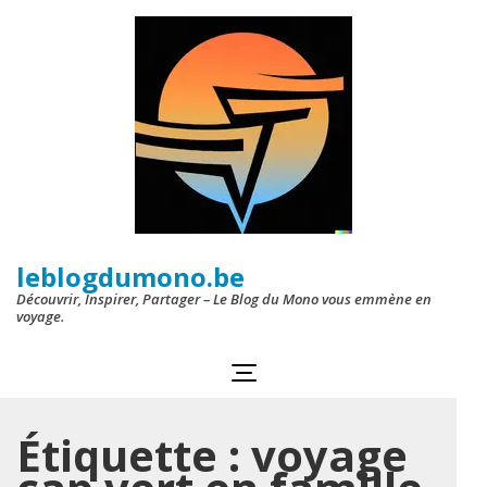
Aller
au
contenu
(Pressez
Entrée)
leblogdumono.be
Découvrir, Inspirer, Partager – Le Blog du Mono vous emmène en
voyage.
Étiquette :
voyage