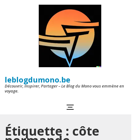
Aller
au
contenu
(Pressez
Entrée)
leblogdumono.be
Découvrir, Inspirer, Partager – Le Blog du Mono vous emmène en
voyage.
Étiquette :
côte