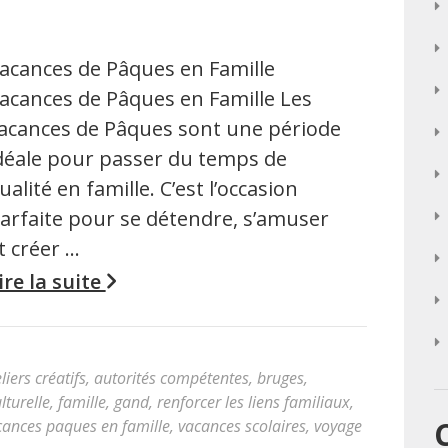
acances de Pâques en Famille
acances de Pâques en Famille Les
acances de Pâques sont une période
déale pour passer du temps de
ualité en famille. C’est l’occasion
arfaite pour se détendre, s’amuser
t créer …
ire la suite
liers créatifs
,
autorités compétentes
,
bruges
,
lturelle
,
famille
,
gand
,
renforcer les liens familiaux
,
cances paques en famille
,
vacances scolaires
,
voyage