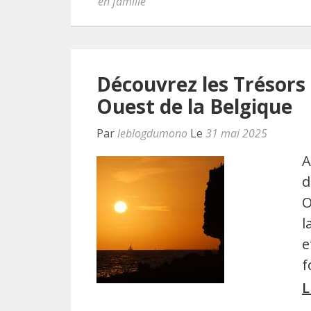
en famille
Découvrez les Trésors 
Ouest de la Belgique
Par
leblogdumono
Le
31 mai 2025
A
d
O
l
e
f
L