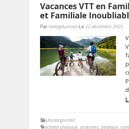
Vacances VTT en Famil
et Familiale Inoubliab
Par
leblogdumono
Le
22 décembre 2025
V
V
f
p
c
P
d
L
Uncategorized
activité physique
,
ardennes
,
belgique
,
com