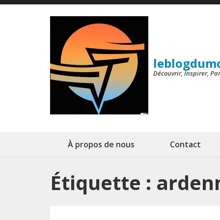
Aller
au
contenu
(Pressez
leblogdum
Entrée)
Découvrir, Inspirer, P
À propos de nous
Contact
Étiquette :
arden