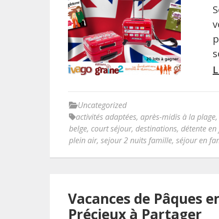
S
v
p
s
L
Uncategorized
activités adaptées
,
après-midis à la plage
belge
,
court séjour
,
destinations
,
détente en 
plein air
,
sejour 2 nuits famille
,
séjour en fa
Vacances de Pâques e
Précieux à Partager