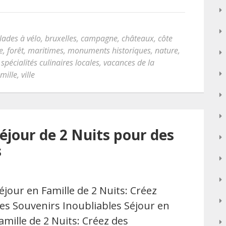
lades à vélo
,
bruxelles
,
campagne
,
châteaux
,
côte
e
,
forêt
,
maritimes
,
monuments historiques
,
nature
,
,
spécialités culinaires locales
,
vacances de la
mille
,
ville
éjour de 2 Nuits pour des
s
éjour en Famille de 2 Nuits: Créez
es Souvenirs Inoubliables Séjour en
amille de 2 Nuits: Créez des