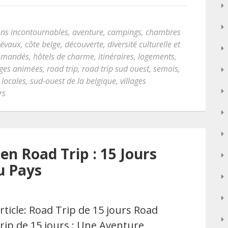
ons incontournables
,
aventure
,
campings
,
chambres
iévaux
,
côte belge
,
découverte
,
diversité culturelle et
mmandés
,
hôtels de charme
,
itinéraires
,
logements
,
ges animées
,
road trip
,
road trip sud ouest
,
semois
,
 locales
,
sud-ouest de la belgique
,
villages
rs
en Road Trip : 15 Jours
u Pays
rticle: Road Trip de 15 jours Road
rip de 15 jours : Une Aventure