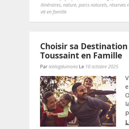
itinéraires
,
nature
,
parcs naturels
,
réserves 
vtt en famille
Choisir sa Destination
Toussaint en Famille
Par
leblogdumono
Le
10 octobre 2025
V
e
O
l
p
L