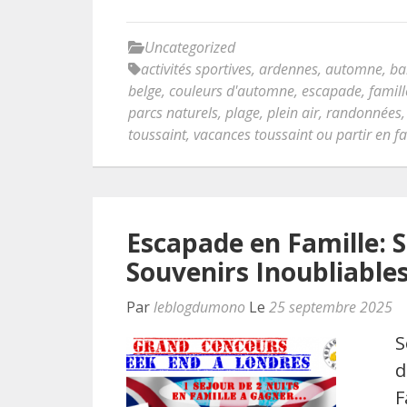
Uncategorized
activités sportives
,
ardennes
,
automne
,
ba
belge
,
couleurs d'automne
,
escapade
,
famill
parcs naturels
,
plage
,
plein air
,
randonnées
toussaint
,
vacances toussaint ou partir en fa
Escapade en Famille: S
Souvenirs Inoubliable
Par
leblogdumono
Le
25 septembre 2025
S
d
F