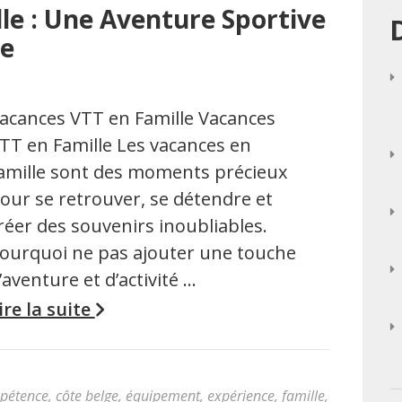
le : Une Aventure Sportive
le
acances VTT en Famille Vacances
TT en Famille Les vacances en
amille sont des moments précieux
our se retrouver, se détendre et
réer des souvenirs inoubliables.
ourquoi ne pas ajouter une touche
’aventure et d’activité …
ire la suite
pétence
,
côte belge
,
équipement
,
expérience
,
famille
,