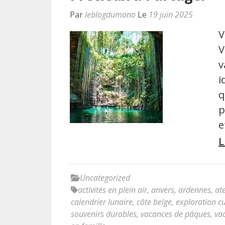
Par
leblogdumono
Le
19 juin 2025
V
V
v
i
q
p
e
L
Uncategorized
activités en plein air
,
anvers
,
ardennes
,
ate
calendrier lunaire
,
côte belge
,
exploration cu
souvenirs durables
,
vacances de pâques
,
va