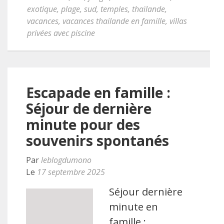
exotique
,
plage
,
sud
,
temples
,
thaïlande
,
vacances
,
vacances thailande en famille
,
villas
privées avec piscine
Escapade en famille :
Séjour de dernière
minute pour des
souvenirs spontanés
Par
leblogdumono
Le
17 septembre 2025
Séjour dernière
minute en
famille :