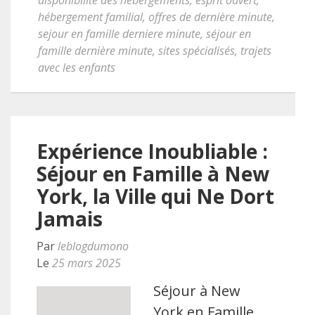
disponibilité des hébergements
,
esprit ouvert
,
hébergement familial
,
offres de dernière minute
,
sejour en famille derniere minute
,
séjour en
famille dernière minute
,
sites spécialisés
,
trajets
avec les enfants
Expérience Inoubliable :
Séjour en Famille à New
York, la Ville qui Ne Dort
Jamais
Par
leblogdumono
Le
25 mars 2025
Séjour à New
York en Famille