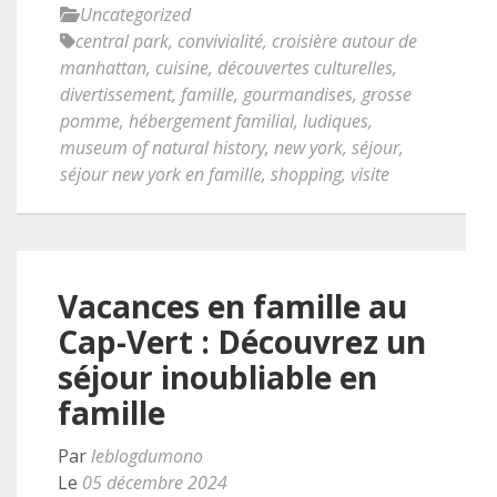
Uncategorized
central park
,
convivialité
,
croisière autour de
manhattan
,
cuisine
,
découvertes culturelles
,
divertissement
,
famille
,
gourmandises
,
grosse
pomme
,
hébergement familial
,
ludiques
,
museum of natural history
,
new york
,
séjour
,
séjour new york en famille
,
shopping
,
visite
Vacances en famille au
Cap-Vert : Découvrez un
séjour inoubliable en
famille
Par
leblogdumono
Le
05 décembre 2024