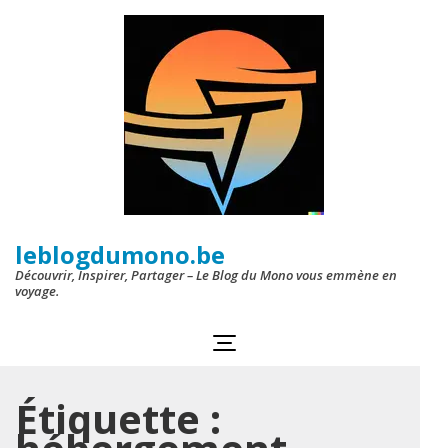
Aller
au
contenu
(Pressez
Entrée)
leblogdumono.be
Découvrir, Inspirer, Partager – Le Blog du Mono vous emmène en
voyage.
Étiquette :