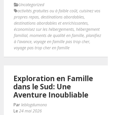
Uncategorized
activités gratuites ou à faible coût
,
cuisinez vos
propres repas
,
destinations abordables
,
destinations abordables et enrichissantes
,
économisez sur les hébergements
,
hébergement
familial
,
moments de qualité en famille
,
planifiez
à l'avance
,
voyage en famille pas trop cher
,
voyage pas trop cher en famille
Exploration en Famille
dans le Sud: Une
Aventure Inoubliable
Par
leblogdumono
Le
24 mai 2026