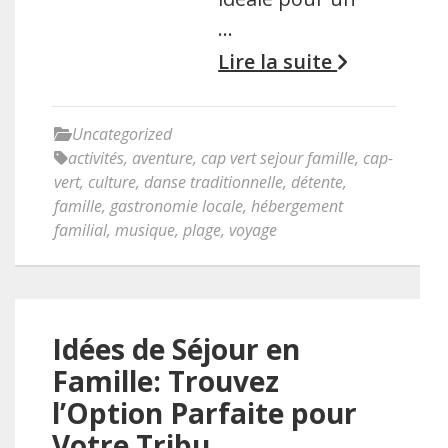
…
Lire la suite
Uncategorized
activités
,
aventure
,
cap vert sejour famille
,
cap-
vert
,
culture
,
danse traditionnelle
,
détente
,
famille
,
gastronomie locale
,
hébergement
familial
,
musique
,
plage
,
voyage
Idées de Séjour en
Famille: Trouvez
l’Option Parfaite pour
Votre Tribu