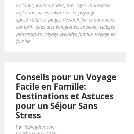
cyclades
,
loukoumades
,
mer égée
,
moussaka
,
mykonos
,
olives savoureuses
,
paysages
spectaculaires
,
plages de sable fin
,
randonnées
,
santorin
,
sites archéologiques
,
souvlaki
,
villages
pittoresques
,
voyage cyclades famille
,
voyage en
famille
Conseils pour un Voyage
Facile en Famille:
Destinations et Astuces
pour un Séjour Sans
Stress
Par
leblogdumono