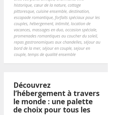
historique
,
cœur de la nature
,
cottage
pittoresque
,
cuisine ensemble
,
destination
,
escapade romantique
,
forfaits spéciaux pour les
couples
,
hébergement
,
intimité
,
location de
vacances
,
massages en duo
,
occasion spéciale
,
promenades romantiques au coucher du soleil
,
repas gastronomiques aux chandelles
,
séjour au
bord de la mer
,
séjour en couple
,
sejour en
couple
,
temps de qualité ensemble
Découvrez
l’hébergement à travers
le monde : une palette
de choix pour tous les