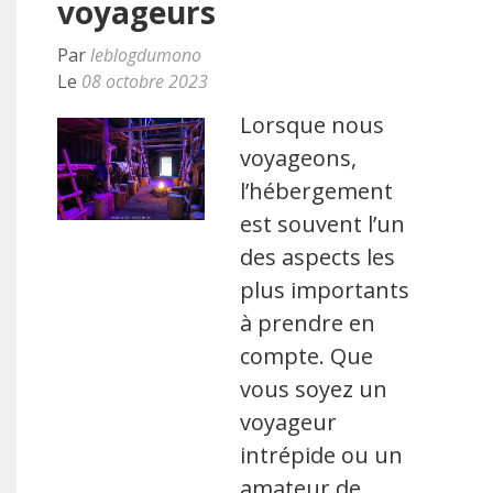
voyageurs
Par
leblogdumono
Le
08 octobre 2023
Lorsque nous
voyageons,
l’hébergement
est souvent l’un
des aspects les
plus importants
à prendre en
compte. Que
vous soyez un
voyageur
intrépide ou un
amateur de