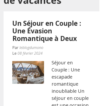
de vacances
Un Séjour en Couple :
Une Évasion
Romantique à Deux
Par
leblogdumono
Le
08 février 2024
Séjour en
Couple : Une
escapade
romantique
inoubliable Un
séjour en couple
est une occasion