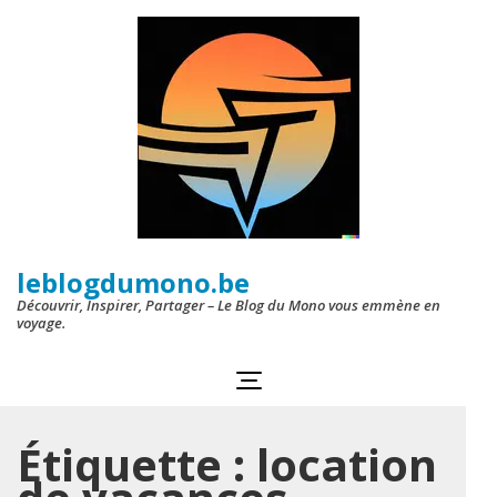
Aller
au
contenu
(Pressez
Entrée)
leblogdumono.be
Découvrir, Inspirer, Partager – Le Blog du Mono vous emmène en
voyage.
Étiquette :
location