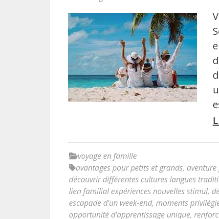
V
S
e
d
d
u
e
L
voyage en famille
avantages pour petits et grands
,
aventure
découvrir différentes cultures langues tradit
lien familial expériences nouvelles stimul
,
dé
escapade d'un week-end
,
moments privilégi
opportunité d'apprentissage unique
,
renforc