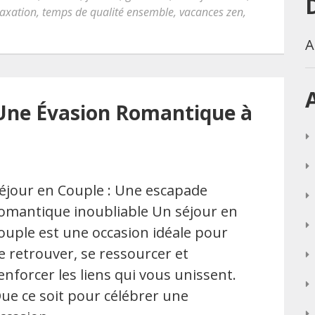
laxation
,
temps de qualité ensemble
,
vacances zen
,
A
 Une Évasion Romantique à
éjour en Couple : Une escapade
omantique inoubliable Un séjour en
ouple est une occasion idéale pour
e retrouver, se ressourcer et
enforcer les liens qui vous unissent.
ue ce soit pour célébrer une