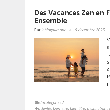
Des Vacances Zen en F
Ensemble
Par
leblogdumono
Le
19 décembre 2025
V
e
f
s
c
P
L
Uncategorized
activités bien-être
,
bien-être
,
destination r