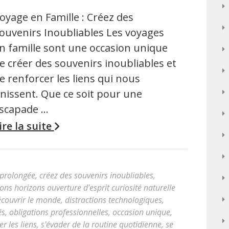
oyage en Famille : Créez des
ouvenirs Inoubliables Les voyages
n famille sont une occasion unique
e créer des souvenirs inoubliables et
e renforcer les liens qui nous
nissent. Que ce soit pour une
scapade …
ire la suite
 prolongée
,
créez des souvenirs inoubliables
,
ions horizons ouverture d'esprit curiosité naturelle
couvrir le monde
,
distractions technologiques
,
és
,
obligations professionnelles
,
occasion unique
,
er les liens
,
s'évader de la routine quotidienne
,
se