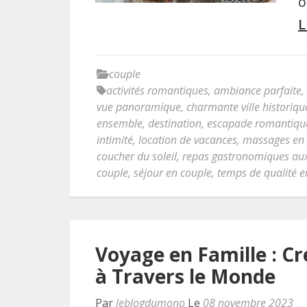
o
L
couple
activités romantiques
,
ambiance parfaite
,
vue panoramique
,
charmante ville historiqu
ensemble
,
destination
,
escapade romantiqu
intimité
,
location de vacances
,
massages en
coucher du soleil
,
repas gastronomiques aux
couple
,
séjour en couple
,
temps de qualité 
Voyage en Famille : Cr
à Travers le Monde
Par
leblogdumono
Le
08 novembre 2023