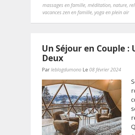
massages en famille
,
méditation
,
nature
,
re
vacances zen en famille
,
yoga en plein air
Un Séjour en Couple :
Deux
Par
leblogdumono
Le
08 février 2024
S
r
c
s
r
Q