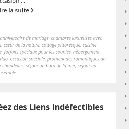
ccasion …
ire la suite
anniversaire de mariage
,
chambres luxueuses avec
e
,
cœur de la nature
,
cottage pittoresque
,
cuisine
e
,
forfaits spéciaux pour les couples
,
hébergement
,
 duo
,
occasion spéciale
,
promenades romantiques au
 chandelles
,
séjour au bord de la mer
,
sejour en
ensemble
éez des Liens Indéfectibles