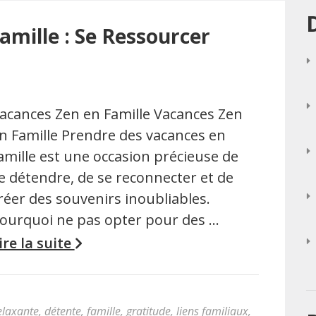
amille : Se Ressourcer
acances Zen en Famille Vacances Zen
n Famille Prendre des vacances en
amille est une occasion précieuse de
e détendre, de se reconnecter et de
réer des souvenirs inoubliables.
ourquoi ne pas opter pour des …
ire la suite
elaxante
,
détente
,
famille
,
gratitude
,
liens familiaux
,