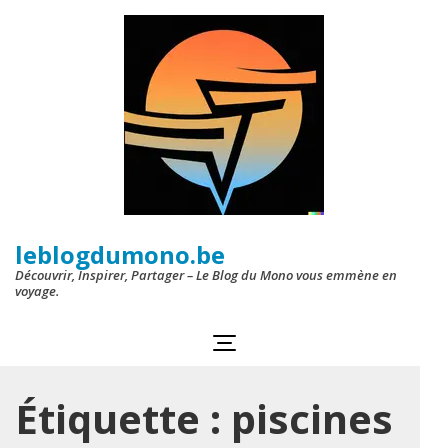
Aller
au
contenu
(Pressez
Entrée)
leblogdumono.be
Découvrir, Inspirer, Partager – Le Blog du Mono vous emmène en
voyage.
Étiquette :
piscines