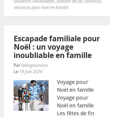
souvenirs inoubliables
,
stations de ski
,
vacances
,
vacances pour noel en famille
Escapade familiale pour
Noël : un voyage
inoubliable en famille
Par
leblogdumono
Le
19 juin 2026
Voyage pour
Noël en famille
Voyage pour
Noël en famille
Les fêtes de fin