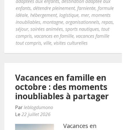
adaptées aux enfants
,
destination adaptée aux
enfants
,
détendre pleinement
,
farniente
,
formule
idéale
,
hébergement
,
logistique
,
mer
,
moments
inoubliables
,
montagne
,
organisationnels
,
repas
,
séjour
,
soirées animées
,
sports nautiques
,
tout
compris
,
vacances en famille
,
vacances famille
tout compris
,
ville
,
visites culturelles
Vacances en famille en
octobre : des moments
inoubliables à partager
Par
leblogdumono
Le
22 juillet 2026
Vacances en