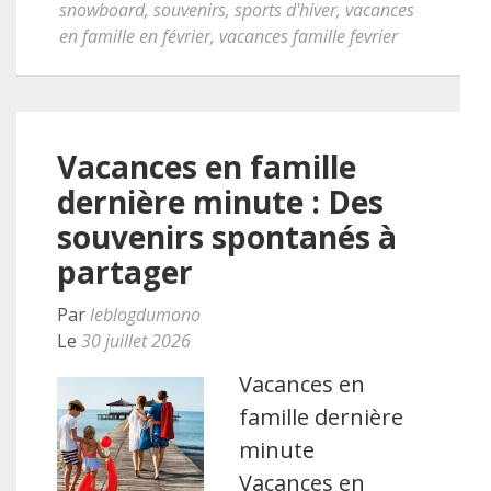
snowboard
,
souvenirs
,
sports d'hiver
,
vacances
en famille en février
,
vacances famille fevrier
Vacances en famille
dernière minute : Des
souvenirs spontanés à
partager
Par
leblogdumono
Le
30 juillet 2026
Vacances en
famille dernière
minute
Vacances en