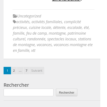
Uncategorized
activités
,
activités familiales
,
complicité
précieux
,
cuisine locale
,
détente
,
escalade
,
été
,
famille
,
feu de camp
,
montagne
,
patrimoine
culturel
,
randonnée
,
spectacles locaux
,
stations
de montagne
,
vacances
,
vacances montagne ete
en famille
,
vtt
1
2
…
7
Suivant
Rechercher
Rechercher