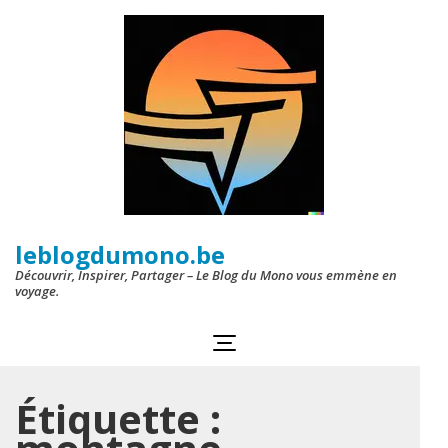
Aller
au
contenu
(Pressez
Entrée)
leblogdumono.be
Découvrir, Inspirer, Partager – Le Blog du Mono vous emmène en
voyage.
Étiquette :