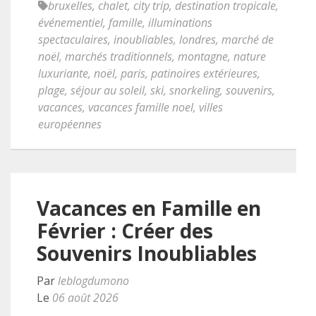
bruxelles
,
chalet
,
city trip
,
destination tropicale
,
événementiel
,
famille
,
illuminations
spectaculaires
,
inoubliables
,
londres
,
marché de
noël
,
marchés traditionnels
,
montagne
,
nature
luxuriante
,
noël
,
paris
,
patinoires extérieures
,
plage
,
séjour au soleil
,
ski
,
snorkeling
,
souvenirs
,
vacances
,
vacances famille noel
,
villes
européennes
Vacances en Famille en
Février : Créer des
Souvenirs Inoubliables
Par
leblogdumono
Le
06 août 2026