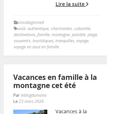
Lire la suite
Uncategorized
août
,
authentique
,
charmantes
,
culturelle
,
destinations
,
famille
,
montagne
,
paisible
,
plage
,
souvenirs
,
touristiques
,
tranquilles
,
voyage
,
voyage en aout en famille
Vacances en famille à la
montagne cet été
Par
leblogdumono
Le
23 mars 2026
Vacances à la