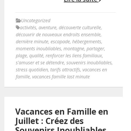
Uncategorized
activités
,
aventure
,
découverte culturelle
,
découvrir de nouveaux endroits ensemble
,
dernière minute
,
escapade
,
hébergements
,
moments inoubliables
,
montagne
,
partager
,
plage
,
qualité
,
renforcer les liens familiaux
,
s'amuser et se détendre
,
souvenirs inoubliables
,
stress quotidien
,
tarifs attractifs
,
vacances en
famille
,
vacances famille last minute
Vacances en Famille en
Juillet : Créez des
Souvenirs Inoubliables