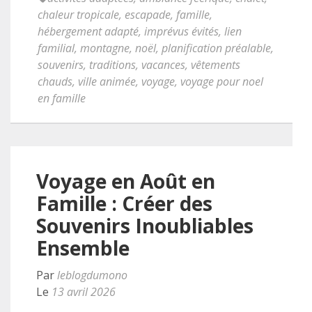
chaleur tropicale
,
escapade
,
famille
,
hébergement adapté
,
imprévus évités
,
lien
familial
,
montagne
,
noël
,
planification préalable
,
souvenirs
,
traditions
,
vacances
,
vêtements
chauds
,
ville animée
,
voyage
,
voyage pour noel
en famille
Voyage en Août en
Famille : Créer des
Souvenirs Inoubliables
Ensemble
Par
leblogdumono
Le
13 avril 2026