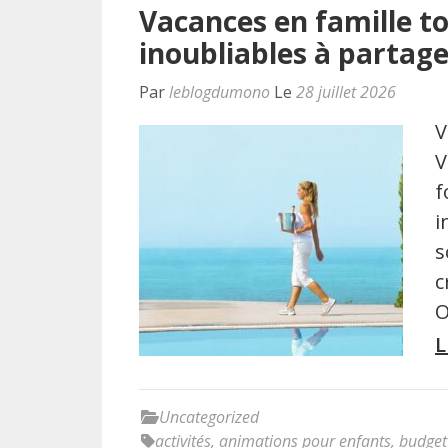
Vacances en famille t
inoubliables à partage
Par
leblogdumono
Le
28 juillet 2026
V
V
f
i
s
c
O
L
Uncategorized
activités
,
animations pour enfants
,
budget