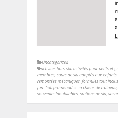
i
m
e
e
L
Uncategorized
activités hors-ski
,
activités pour petits et 
membres
,
cours de ski adaptés aux enfants
remontées mécaniques
,
formules tout inclu
familial
,
promenades en chiens de traîneau
souvenirs inoubliables
,
stations de ski
,
vaca