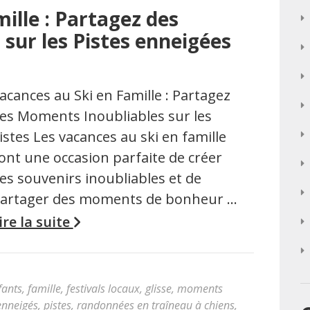
ille : Partagez des
sur les Pistes enneigées
acances au Ski en Famille : Partagez
es Moments Inoubliables sur les
istes Les vacances au ski en famille
ont une occasion parfaite de créer
es souvenirs inoubliables et de
artager des moments de bonheur …
ire la suite
fants
,
famille
,
festivals locaux
,
glisse
,
moments
enneigés
,
pistes
,
randonnées en traîneau à chiens
,