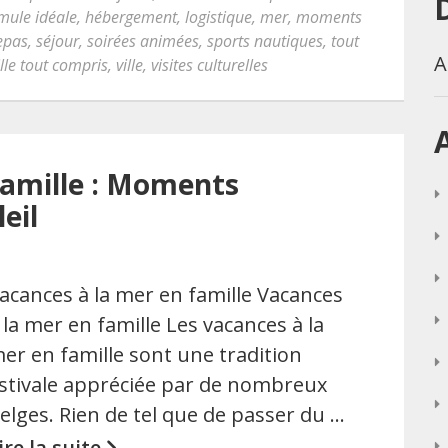
mule idéale
,
hébergement
,
logistique
,
mer
,
moments
epas
,
séjour
,
soirées animées
,
sports nautiques
,
tout
A
lle tout compris
,
ville
,
visites culturelles
famille : Moments
eil
acances à la mer en famille Vacances
 la mer en famille Les vacances à la
er en famille sont une tradition
stivale appréciée par de nombreux
elges. Rien de tel que de passer du …
ire la suite