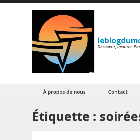
Aller
au
contenu
(Pressez
leblogdum
Entrée)
Découvrir, Inspirer, P
À propos de nous
Contact
Étiquette :
soiré