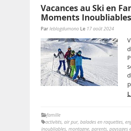
Vacances au Ski en Fam
Moments Inoubliables 
Par
leblogdumono
Le
17 août 2024
V
d
P
s
d
p
L
famille
activités
,
air pur
,
balades en raquettes
,
en
inoubliables
,
montagne
,
parents
,
paysages 