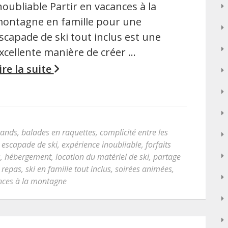
noubliable Partir en vacances à la
ontagne en famille pour une
scapade de ski tout inclus est une
xcellente manière de créer …
ire la suite
grands
,
balades en raquettes
,
complicité entre les
,
escapade de ski
,
expérience inoubliable
,
forfaits
s
,
hébergement
,
location du matériel de ski
,
partage
,
repas
,
ski en famille tout inclus
,
soirées animées
,
nces à la montagne