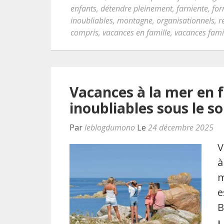
enfants
,
détendre pleinement
,
farniente
,
for
inoubliables
,
montagne
,
organisationnels
,
r
compris
,
vacances en famille
,
vacances fami
Vacances à la mer en 
inoubliables sous le sol
Par
leblogdumono
Le
24 décembre 2025
V
à
m
e
B
L