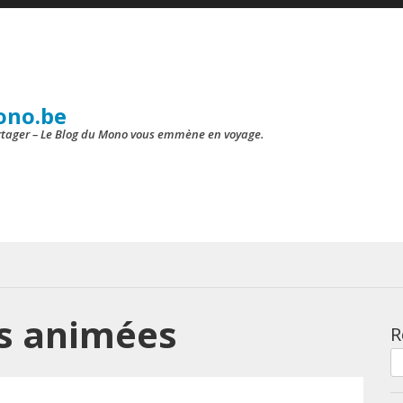
ono.be
artager – Le Blog du Mono vous emmène en voyage.
es animées
R