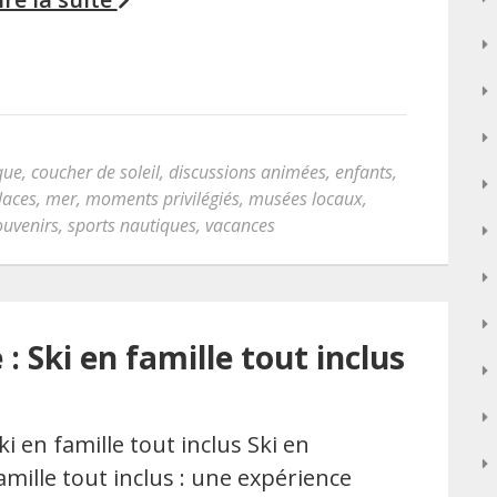
que
,
coucher de soleil
,
discussions animées
,
enfants
,
laces
,
mer
,
moments privilégiés
,
musées locaux
,
ouvenirs
,
sports nautiques
,
vacances
: Ski en famille tout inclus
ki en famille tout inclus Ski en
amille tout inclus : une expérience