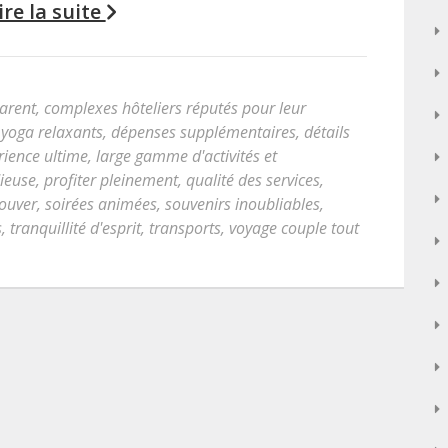
ire la suite
parent
,
complexes hôteliers réputés pour leur
 yoga relaxants
,
dépenses supplémentaires
,
détails
rience ultime
,
large gamme d'activités et
dieuse
,
profiter pleinement
,
qualité des services
,
rouver
,
soirées animées
,
souvenirs inoubliables
,
s
,
tranquillité d'esprit
,
transports
,
voyage couple tout