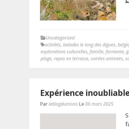
Uncategorized
activités
,
balades le long des digues
,
belgi
explorations culturelles
,
famille
,
farniente
,
g
plage
,
repas en terrasse
,
soirées animées
,
s
Expérience inoubliable 
Par
leblogdumono
Le
06 mars 2025
S
f