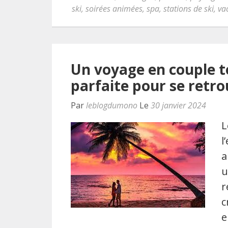
ski
,
soirées animées
,
spa
,
stations de ski
,
va
Un voyage en couple to
parfaite pour se retro
Par
leblogdumono
Le
30 janvier 2024
L
l
a
u
r
c
e