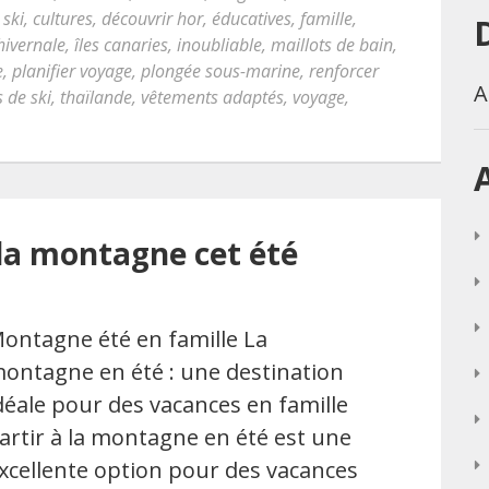
ski
,
cultures
,
découvrir hor
,
éducatives
,
famille
,
hivernale
,
îles canaries
,
inoubliable
,
maillots de bain
,
e
,
planifier voyage
,
plongée sous-marine
,
renforcer
A
s de ski
,
thaïlande
,
vêtements adaptés
,
voyage
,
 la montagne cet été
ontagne été en famille La
ontagne en été : une destination
déale pour des vacances en famille
artir à la montagne en été est une
xcellente option pour des vacances