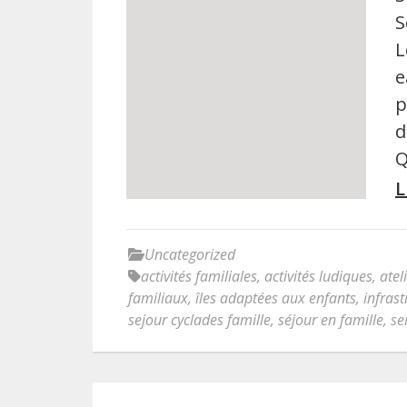
S
L
e
p
d
Q
L
Uncategorized
activités familiales
,
activités ludiques
,
atel
familiaux
,
îles adaptées aux enfants
,
infras
sejour cyclades famille
,
séjour en famille
,
se