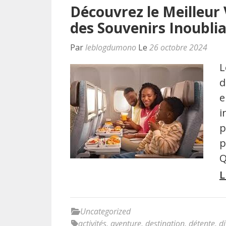
Découvrez le Meilleur 
des Souvenirs Inoubli
Par
leblogdumono
Le
26 octobre 2024
L
d
e
i
p
p
Q
L
Uncategorized
activités
,
aventure
,
destination
,
détente
,
di