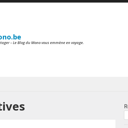
ono.be
artager – Le Blog du Mono vous emmène en voyage.
tives
R