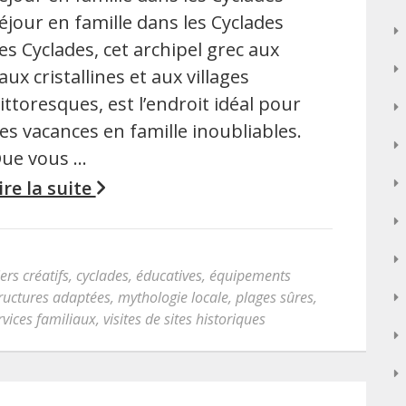
éjour en famille dans les Cyclades
es Cyclades, cet archipel grec aux
aux cristallines et aux villages
ittoresques, est l’endroit idéal pour
es vacances en famille inoubliables.
ue vous …
ire la suite
iers créatifs
,
cyclades
,
éducatives
,
équipements
tructures adaptées
,
mythologie locale
,
plages sûres
,
rvices familiaux
,
visites de sites historiques