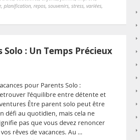
e
,
planification
,
repos
,
souvenirs
,
stress
,
variées
,
 Solo : Un Temps Précieux
acances pour Parents Solo :
etrouver l’équilibre entre détente et
ventures Être parent solo peut être
n défi au quotidien, mais cela ne
ignifie pas que vous devez renoncer
 vos rêves de vacances. Au …