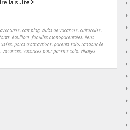
ire la suite
aventures
,
camping
,
clubs de vacances
,
culturelles
,
fants
,
équilibre
,
familles monoparentales
,
liens
usées
,
parcs d'attractions
,
parents solo
,
randonnée
é
,
vacances
,
vacances pour parents solo
,
villages