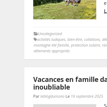
e
L
Uncategorized
activités ludiques
,
bien-être
,
collations
,
dé
montagne été famille
,
protection solaire
,
ra
vêtements appropriés
Vacances en famille da
inoubliable
Par
leblogdumono
Le
16 septembre 2025
S