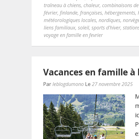
traîneau à chiens
,
chaleur
,
combinaisons de 
février
,
finlande
,
françaises
,
hébergements
,
météorologiques locales
,
nordiques
,
norvèg
liens familiaux
,
soleil
,
sports d'hiver
,
station
voyage en famille en fevrier
Vacances en famille à
Par
leblogdumono
Le
27 novembre 2025
M
m
i
P
e