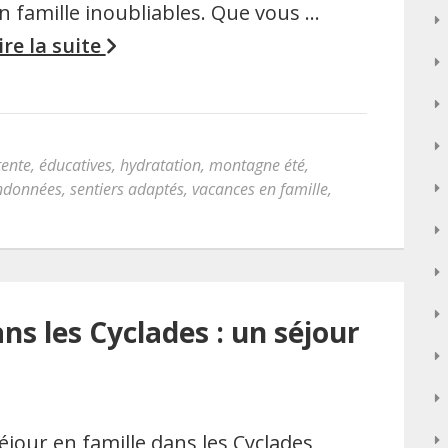
n famille inoubliables. Que vous …
ire la suite
tente
,
éducatives
,
hydratation
,
montagne été
,
ndonnées
,
sentiers adaptés
,
vacances en famille
,
ns les Cyclades : un séjour
éjour en famille dans les Cyclades