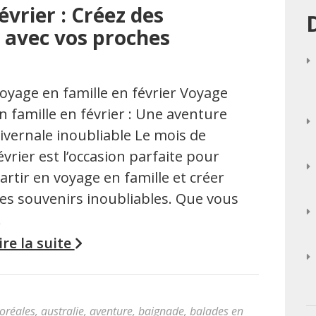
évrier : Créez des
s avec vos proches
oyage en famille en février Voyage
n famille en février : Une aventure
ivernale inoubliable Le mois de
évrier est l’occasion parfaite pour
artir en voyage en famille et créer
es souvenirs inoubliables. Que vous
…
ire la suite
oréales
,
australie
,
aventure
,
baignade
,
balades en