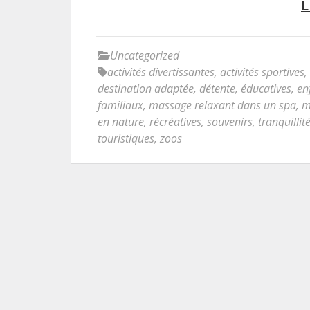
L
Uncategorized
activités divertissantes
,
activités sportives
,
destination adaptée
,
détente
,
éducatives
,
en
familiaux
,
massage relaxant dans un spa
,
m
en nature
,
récréatives
,
souvenirs
,
tranquillit
touristiques
,
zoos