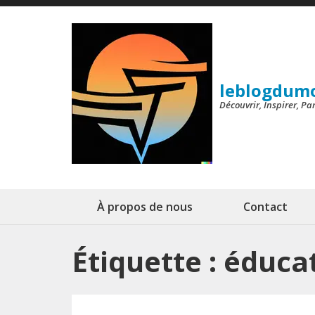
Aller
au
contenu
(Pressez
leblogdum
Entrée)
Découvrir, Inspirer, P
À propos de nous
Contact
Étiquette :
éduca