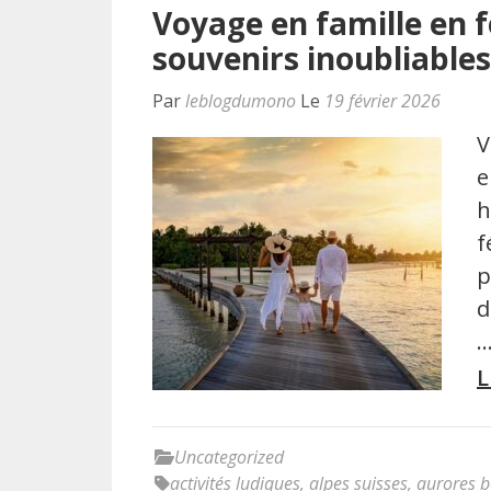
Voyage en famille en f
souvenirs inoubliable
Par
leblogdumono
Le
19 février 2026
V
e
h
f
p
d
L
Uncategorized
activités ludiques
,
alpes suisses
,
aurores b