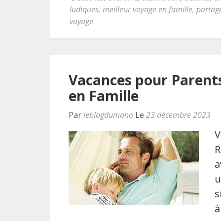
ludiques
,
meilleur voyage en famille
,
partag
voyage
Vacances pour Parents
en Famille
Par
leblogdumono
Le
23 décembre 2023
V
R
a
u
s
à