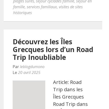
plages sûres
,
sejour cyclades famille
,
séjour en
famille
,
services familiaux
,
visites de sites
historiques
Découvrez les Îles
Grecques lors d’un Road
Trip Inoubliable
Par
leblogdumono
Le
20 avril 2025
Article: Road
Trip dans les
Îles Grecques
Road Trip dans