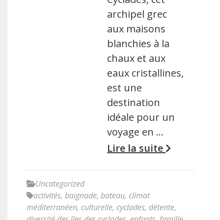
archipel grec
aux maisons
blanchies à la
chaux et aux
eaux cristallines,
est une
destination
idéale pour un
voyage en …
Lire la suite
Uncategorized
activités
,
baignade
,
bateau
,
climat
méditerranéen
,
culturelle
,
cyclades
,
détente
,
diversité des îles des cyclades
,
enfants
,
famille
,