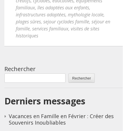
créatifs
,
cyclades
,
éducatives
,
équipements
familiaux
,
îles adaptées aux enfants
,
infrastructures adaptées
,
mythologie locale
,
plages sûres
,
sejour cyclades famille
,
séjour en
famille
,
services familiaux
,
visites de sites
historiques
Rechercher
Rechercher
Derniers messages
Vacances en Famille en Février : Créer des
Souvenirs Inoubliables