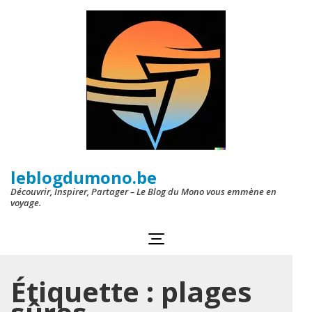
Aller
au
contenu
(Pressez
Entrée)
leblogdumono.be
Découvrir, Inspirer, Partager – Le Blog du Mono vous emmène en
voyage.
Étiquette :
plages