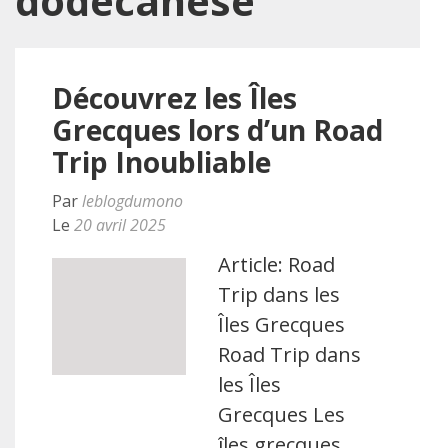
dodécanèse
Découvrez les Îles
Grecques lors d’un Road
Trip Inoubliable
Par
leblogdumono
Le
20 avril 2025
Article: Road
Trip dans les
Îles Grecques
Road Trip dans
les Îles
Grecques Les
îles grecques