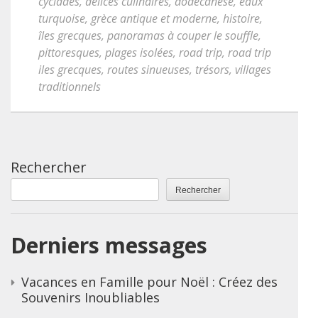
cyclades
,
délices culinaires
,
dodécanèse
,
eaux
turquoise
,
grèce antique et moderne
,
histoire
,
îles grecques
,
panoramas à couper le souffle
,
pittoresques
,
plages isolées
,
road trip
,
road trip
iles grecques
,
routes sinueuses
,
trésors
,
villages
traditionnels
Rechercher
Rechercher
Derniers messages
Vacances en Famille pour Noël : Créez des
Souvenirs Inoubliables