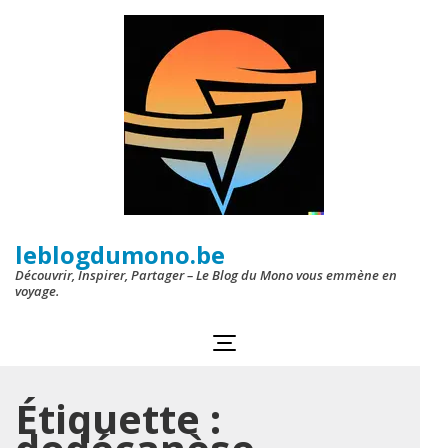
Aller
au
contenu
(Pressez
Entrée)
leblogdumono.be
Découvrir, Inspirer, Partager – Le Blog du Mono vous emmène en
voyage.
Étiquette :