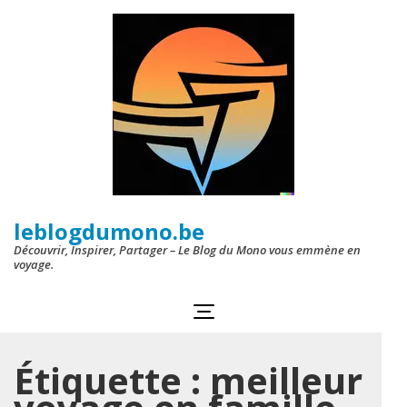
Aller
au
contenu
(Pressez
Entrée)
leblogdumono.be
Découvrir, Inspirer, Partager – Le Blog du Mono vous emmène en
voyage.
Étiquette :
meilleur