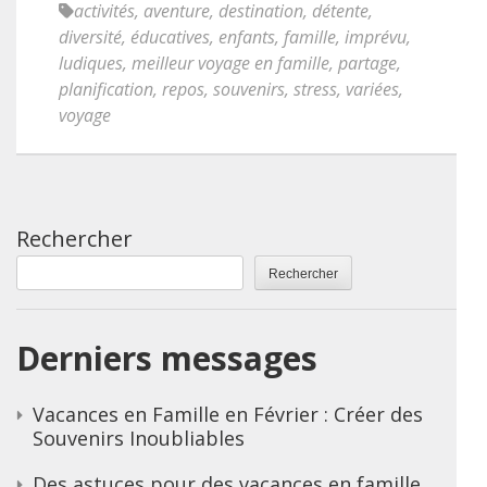
activités
,
aventure
,
destination
,
détente
,
diversité
,
éducatives
,
enfants
,
famille
,
imprévu
,
ludiques
,
meilleur voyage en famille
,
partage
,
planification
,
repos
,
souvenirs
,
stress
,
variées
,
voyage
Rechercher
Rechercher
Derniers messages
Vacances en Famille en Février : Créer des
Souvenirs Inoubliables
Des astuces pour des vacances en famille