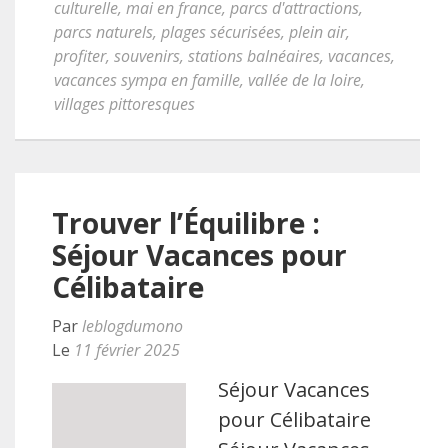
culturelle
,
mai en france
,
parcs d'attractions
,
parcs naturels
,
plages sécurisées
,
plein air
,
profiter
,
souvenirs
,
stations balnéaires
,
vacances
,
vacances sympa en famille
,
vallée de la loire
,
villages pittoresques
Trouver l’Équilibre :
Séjour Vacances pour
Célibataire
Par
leblogdumono
Le
11 février 2025
Séjour Vacances
pour Célibataire