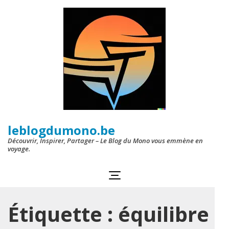
Aller
au
contenu
(Pressez
Entrée)
leblogdumono.be
Découvrir, Inspirer, Partager – Le Blog du Mono vous emmène en
voyage.
Étiquette :
équilibre