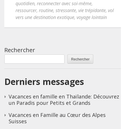
quotidien
,
reconnecter avec soi-même
,
ressourcer
,
routine
,
stressante
,
vie trépidante
,
vol
vers une destination exotique
,
voyage lointain
Rechercher
Rechercher
Derniers messages
Vacances en famille en Thaïlande: Découvrez
un Paradis pour Petits et Grands
Vacances en Famille au Cœur des Alpes
Suisses