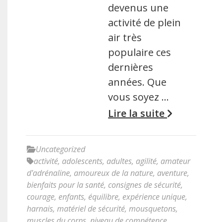
devenus une
activité de plein
air très
populaire ces
dernières
années. Que
vous soyez …
Lire la suite
Uncategorized
activité
,
adolescents
,
adultes
,
agilité
,
amateur
d'adrénaline
,
amoureux de la nature
,
aventure
,
bienfaits pour la santé
,
consignes de sécurité
,
courage
,
enfants
,
équilibre
,
expérience unique
,
harnais
,
matériel de sécurité
,
mousquetons
,
muscles du corps
,
niveau de compétence
,