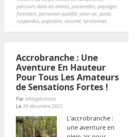
parcours dans les arbres
,
passerelles
,
paysages
forestiers
,
personnel qualifié
,
plein air
,
ponts
suspendus
,
populaire
,
sécurité
,
tyroliennes
Accrobranche : Une
Aventure En Hauteur
Pour Tous Les Amateurs
de Sensations Fortes !
Par
leblogdumono
Le
30 décembre 2023
L’accrobranche :
une aventure en
plein air pour