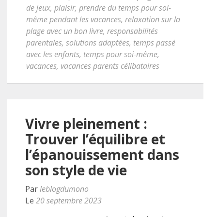
de jeux
,
plaisir
,
prendre du temps pour soi-
même pendant les vacances
,
relaxation sur la
plage avec un bon livre
,
responsabilités
parentales
,
solutions adaptées
,
temps passé
avec les enfants
,
temps pour soi-même
,
vacances
,
vacances parents célibataires
Vivre pleinement :
Trouver l’équilibre et
l’épanouissement dans
son style de vie
Par
leblogdumono
Le
20 septembre 2023