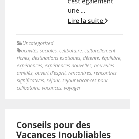
c’est également
une …
Lire la suite
Uncategorized
activités sociales
,
célibataire
,
culturellement
riches
,
destinations exotiques
,
détente
,
équilibre
,
expériences
,
expériences nouvelles
,
nouvelles
amitiés
,
ouvert d'esprit
,
rencontres
,
rencontres
significatives
,
séjour
,
sejour vacances pour
celibataire
,
vacances
,
voyager
Conseils pour des
Vacances Inoubliables