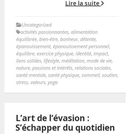
Lire la suite
Uncategorized
activités passionnantes
,
alimentation
équilibrée
,
bien-être
,
bonheur
,
détente
,
épanouissement
,
épanouissement personnel
,
équilibre
,
exercice physique
,
identité
,
impact
,
liens solides
,
lifestyle
,
méditation
,
mode de vie
,
nature
,
passions et intérêts
,
relations sociales
,
santé mentale
,
santé physique
,
sommeil
,
soutien
,
stress
,
valeurs
,
yoga
L’art de l’évasion :
S’échapper du quotidien