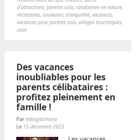
d'attractions
,
parents solo
,
randonnée en nature
,
récréatives
,
souvenirs
,
tranquillité
,
vacances
,
vacances pour parents solo
,
villages touristiques
,
zoos
Des vacances
inoubliables pour les
parents célibataires :
profitez pleinement en
famille !
Par
leblogdumono
Le
15 décembre 2023
Les vacances