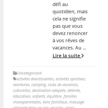
défi au
quotidien, mais
cela ne signifie
pas que vous
devez renoncer
à vos rêves de
vacances. Au …
Lire la suite
Uncategorized
activités divertissantes
,
activités sportives
,
aventures
,
camping
,
clubs de vacances
,
culturelles
,
destination adaptée
,
détente
,
éducatives
,
enfants
,
équilibre
,
familles
monoparentales
,
liens familiaux
,
massage
relaxant dans un spa
,
musées
,
parcs