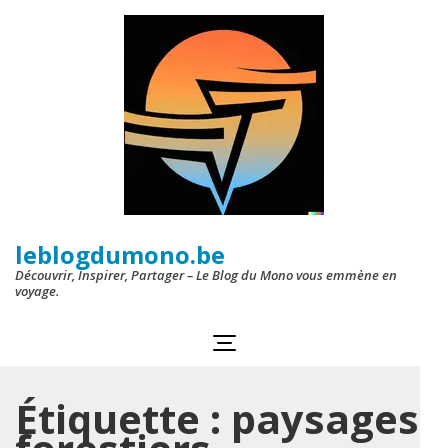
Aller
au
contenu
(Pressez
Entrée)
leblogdumono.be
Découvrir, Inspirer, Partager – Le Blog du Mono vous emmène en
voyage.
Étiquette :
paysages