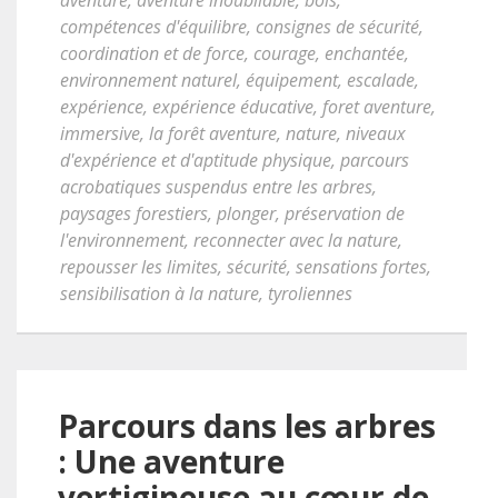
aventure
,
aventure inoubliable
,
bois
,
compétences d'équilibre
,
consignes de sécurité
,
coordination et de force
,
courage
,
enchantée
,
environnement naturel
,
équipement
,
escalade
,
expérience
,
expérience éducative
,
foret aventure
,
immersive
,
la forêt aventure
,
nature
,
niveaux
d'expérience et d'aptitude physique
,
parcours
acrobatiques suspendus entre les arbres
,
paysages forestiers
,
plonger
,
préservation de
l'environnement
,
reconnecter avec la nature
,
repousser les limites
,
sécurité
,
sensations fortes
,
sensibilisation à la nature
,
tyroliennes
Parcours dans les arbres
: Une aventure
vertigineuse au cœur de