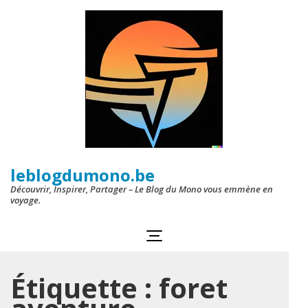
Aller
au
contenu
(Pressez
Entrée)
leblogdumono.be
Découvrir, Inspirer, Partager – Le Blog du Mono vous emmène en
voyage.
Étiquette :
foret