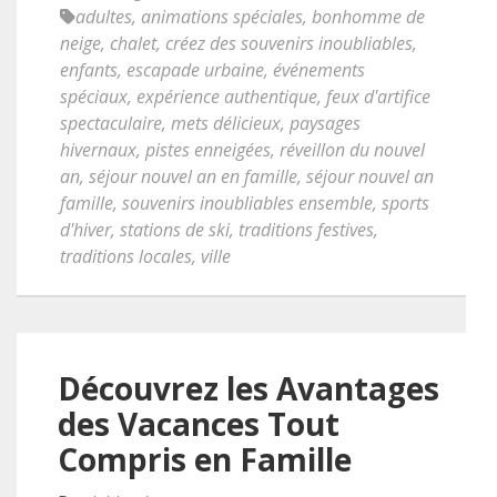
adultes
,
animations spéciales
,
bonhomme de
neige
,
chalet
,
créez des souvenirs inoubliables
,
enfants
,
escapade urbaine
,
événements
spéciaux
,
expérience authentique
,
feux d'artifice
spectaculaire
,
mets délicieux
,
paysages
hivernaux
,
pistes enneigées
,
réveillon du nouvel
an
,
séjour nouvel an en famille
,
séjour nouvel an
famille
,
souvenirs inoubliables ensemble
,
sports
d'hiver
,
stations de ski
,
traditions festives
,
traditions locales
,
ville
Découvrez les Avantages
des Vacances Tout
Compris en Famille