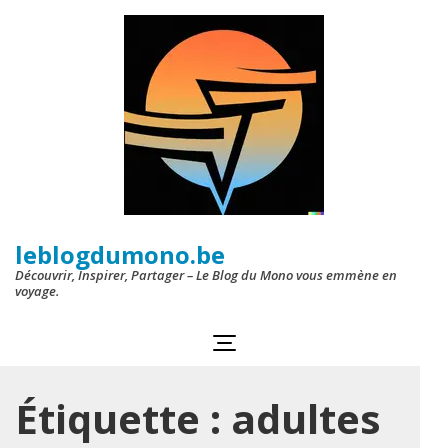
Aller
au
contenu
(Pressez
Entrée)
leblogdumono.be
Découvrir, Inspirer, Partager – Le Blog du Mono vous emmène en
voyage.
Étiquette :
adultes