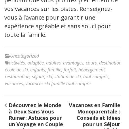
pendant que vous profitez pleinement de
vos vacances sur les pistes. Renseignez-
vous à l’avance pour garantir une
expérience agréable et sans souci pour
toute la famille.
Uncategorized
activités
,
adaptée
,
adultes
,
avantages
,
cours
,
destination
,
école de ski
,
enfants
,
famille
,
forfait
,
hébergement
,
restauration
,
séjour
,
ski
,
station de ski
,
tout compris
,
vacances
,
vacances ski famille tout compris
Navigation
Découvrez le Monde
Vacances en Famille
de
à Deux Sans Vous
Monoparentale :
l’article
Ruiner: Astuces pour
Conseils et Idées
un Voyage en Couple
pour un Séjour