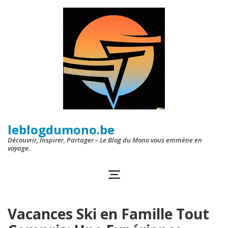
Aller
au
contenu
(Pressez
Entrée)
leblogdumono.be
Découvrir, Inspirer, Partager – Le Blog du Mono vous emmène en
voyage.
Vacances Ski en Famille Tout