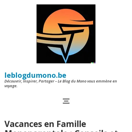
Aller
au
contenu
(Pressez
Entrée)
leblogdumono.be
Découvrir, Inspirer, Partager – Le Blog du Mono vous emmène en
voyage.
Vacances en Famille