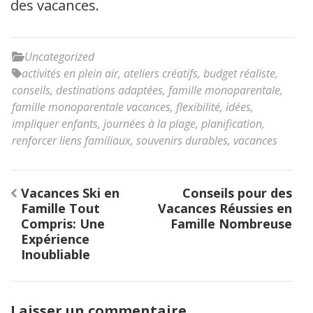
des vacances.
Uncategorized
activités en plein air
,
ateliers créatifs
,
budget réaliste
,
conseils
,
destinations adaptées
,
famille monoparentale
,
famille monoparentale vacances
,
flexibilité
,
idées
,
impliquer enfants
,
journées à la plage
,
planification
,
renforcer liens familiaux
,
souvenirs durables
,
vacances
Navigation
Vacances Ski en
Conseils pour des
de
Famille Tout
Vacances Réussies en
l’article
Compris: Une
Famille Nombreuse
Expérience
Inoubliable
Laisser un commentaire