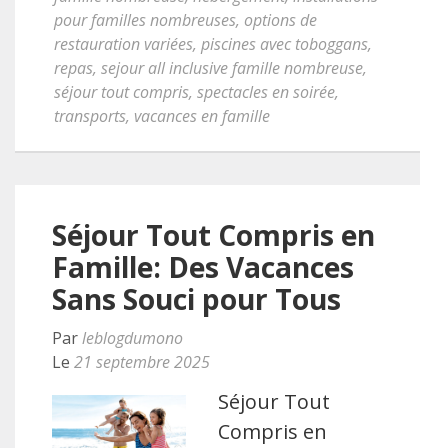
pour familles nombreuses
,
options de
restauration variées
,
piscines avec toboggans
,
repas
,
sejour all inclusive famille nombreuse
,
séjour tout compris
,
spectacles en soirée
,
transports
,
vacances en famille
Séjour Tout Compris en
Famille: Des Vacances
Sans Souci pour Tous
Par
leblogdumono
Le
21 septembre 2025
Séjour Tout
Compris en