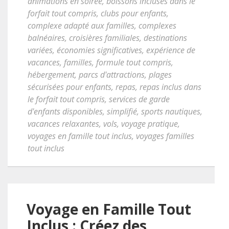
animations en soirée
,
boissons incluses dans le
forfait tout compris
,
clubs pour enfants
,
complexe adapté aux familles
,
complexes
balnéaires
,
croisières familiales
,
destinations
variées
,
économies significatives
,
expérience de
vacances
,
familles
,
formule tout compris
,
hébergement
,
parcs d'attractions
,
plages
sécurisées pour enfants
,
repas
,
repas inclus dans
le forfait tout compris
,
services de garde
d'enfants disponibles
,
simplifié
,
sports nautiques
,
vacances relaxantes
,
vols
,
voyage pratique
,
voyages en famille tout inclus
,
voyages familles
tout inclus
Voyage en Famille Tout
Inclus : Créez des