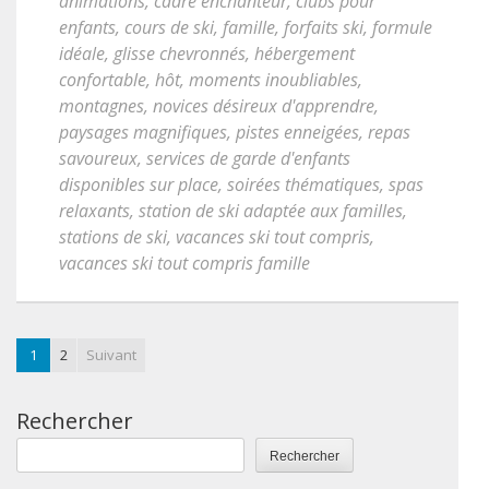
animations
,
cadre enchanteur
,
clubs pour
enfants
,
cours de ski
,
famille
,
forfaits ski
,
formule
idéale
,
glisse chevronnés
,
hébergement
confortable
,
hôt
,
moments inoubliables
,
montagnes
,
novices désireux d'apprendre
,
paysages magnifiques
,
pistes enneigées
,
repas
savoureux
,
services de garde d'enfants
disponibles sur place
,
soirées thématiques
,
spas
relaxants
,
station de ski adaptée aux familles
,
stations de ski
,
vacances ski tout compris
,
vacances ski tout compris famille
1
2
Suivant
Rechercher
Rechercher