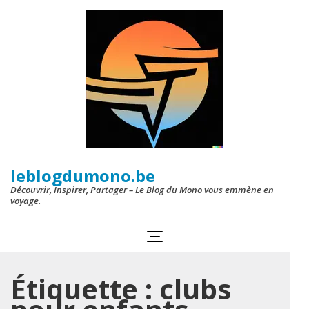
Aller
au
contenu
(Pressez
Entrée)
leblogdumono.be
Découvrir, Inspirer, Partager – Le Blog du Mono vous emmène en
voyage.
Étiquette :
clubs