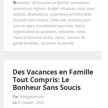
activités
,
all inclusive en famille
,
animations
,
animations enfants
,
budget vacances
,
clubs pour
enfants
,
destinations
,
expérience enrichissante
,
formule tout compris
,
hôtel avec activités pour
tous les âges
,
installations sportives
,
loisirs
,
organisation du quotidien
,
relaxante
,
repas
,
repas et boissons inclus
,
séjour
,
services de
garde d'enfants
,
vacances en famille
Des Vacances en Famille
Tout Compris: Le
Bonheur Sans Soucis
Par
leblogdumono
Le
01 janvier 2025