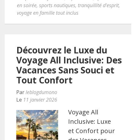
en soirée
,
sports nautiques
,
tranquillité d'esprit
,
voyage en famille tout inclus
Découvrez le Luxe du
Voyage All Inclusive: Des
Vacances Sans Souci et
Tout Confort
Par
leblogdumono
Le
11 janvier 2026
Voyage All
Inclusive: Luxe
et Confort pour