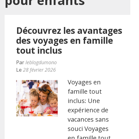
pour enfants
Découvrez les avantages
des voyages en famille
tout inclus
Par
leblogdumono
Le
28 février 2026
Voyages en
famille tout
inclus: Une
expérience de
vacances sans
souci Voyages
en famille tout