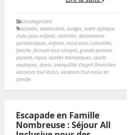
Uncategorized
activités
,
adolescents
,
budget
,
cadre idyllique
,
clubs pour enfants
,
contrôler
,
destinations
paradisiaques
,
enfants
,
excursions culturelles
,
famille
,
formule tout compris
,
grands-parents
,
parents
,
repas
,
soirées thématiques
,
sports
nautiques
,
stress
,
tranquillité d'esprit financière
,
vacances tout inclus
,
vacances tout inclus en
famille
Escapade en Famille
Nombreuse : Séjour All
Inclusive pour des