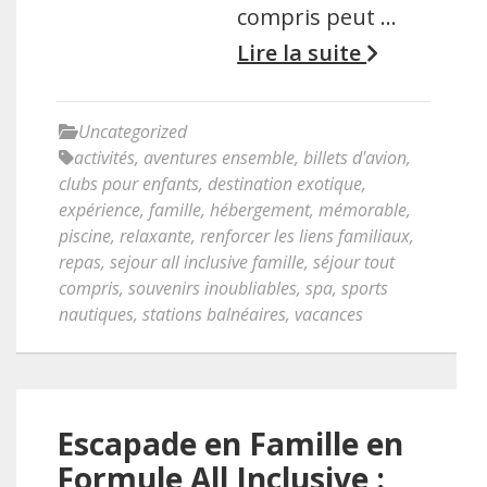
compris peut …
Lire la suite
Uncategorized
activités
,
aventures ensemble
,
billets d'avion
,
clubs pour enfants
,
destination exotique
,
expérience
,
famille
,
hébergement
,
mémorable
,
piscine
,
relaxante
,
renforcer les liens familiaux
,
repas
,
sejour all inclusive famille
,
séjour tout
compris
,
souvenirs inoubliables
,
spa
,
sports
nautiques
,
stations balnéaires
,
vacances
Escapade en Famille en
Formule All Inclusive :