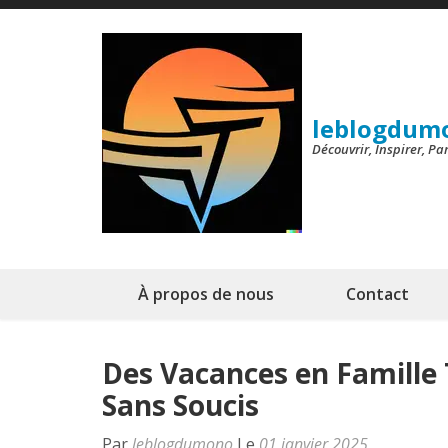
Aller
au
contenu
(Pressez
leblogdum
Entrée)
Découvrir, Inspirer, P
À propos de nous
Contact
Des Vacances en Famille
Sans Soucis
Par
leblogdumono
Le
01 janvier 2025