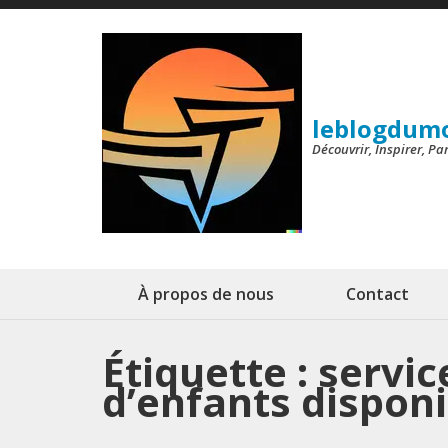
Aller
au
contenu
(Pressez
leblogdum
Entrée)
Découvrir, Inspirer, P
À propos de nous
Contact
Étiquette :
servic
d’enfants disponi