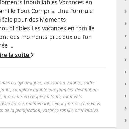
oments Inoubliables Vacances en
amille Tout Compris: Une Formule
déale pour des Moments
noubliables Les vacances en famille
ont des moments précieux où l’on
rée …
ire la suite
axantes ou dynamiques
,
boissons à volonté
,
cadre
fants
,
complexe adapté aux familles
,
destination
e
,
moments en couple en toute
,
moments
,
réservez dès maintenant
,
séjour près de chez vous
,
ss de la planification
,
vacance famille all inclusive
,