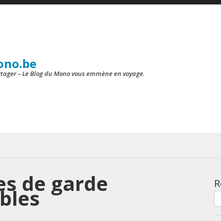
ono.be
artager – Le Blog du Mono vous emmène en voyage.
es de garde
R
bles