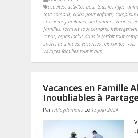
activités
,
activités pour tous les âges
,
anim
tout compris
,
clubs pour enfants
,
complexe 
croisières familiales
,
destinations variées
,
éc
familles
,
formule tout compris
,
hébergemen
repas
,
repas inclus dans le forfait tout comp
sports nautiques
,
vacances relaxantes
,
vols
,
voyages familles tout inclus
Vacances en Famille A
Inoubliables à Partag
Par
leblogdumono
Le
15 juin 2024
V
U