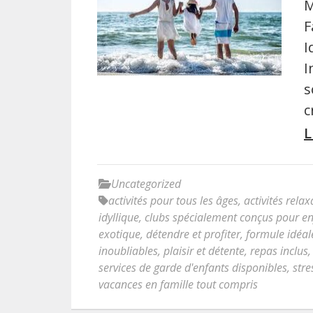
M
F
I
I
s
c
L
Uncategorized
activités pour tous les âges
,
activités rel
idyllique
,
clubs spécialement conçus pour en
exotique
,
détendre et profiter
,
formule idéal
inoubliables
,
plaisir et détente
,
repas inclus
services de garde d'enfants disponibles
,
stre
vacances en famille tout compris