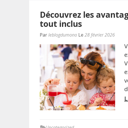
Découvrez les avantag
tout inclus
Par
leblogdumono
Le
28 février 2026
V
e
V
e
v
d
L
Uncategorized