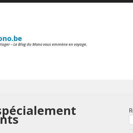
ono.be
artager – Le Blog du Mono vous emmène en voyage.
spécialement
R
nts