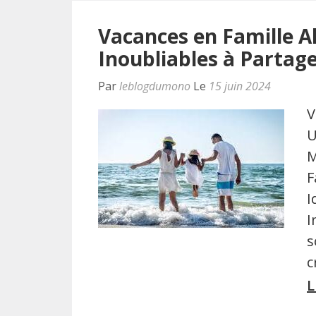
Vacances en Famille A
Inoubliables à Partag
Par
leblogdumono
Le
15 juin 2024
V
U
M
F
I
I
s
c
L