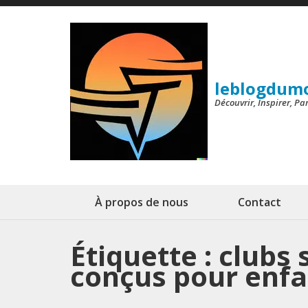
Aller
au
contenu
(Pressez
leblogdum
Entrée)
Découvrir, Inspirer, P
À propos de nous
Contact
Étiquette :
clubs 
conçus pour enfa