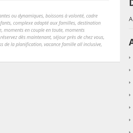
axantes ou dynamiques
,
boissons à volonté
,
cadre
A
fants
,
complexe adapté aux familles
,
destination
e
,
moments en couple en toute
,
moments
,
réservez dès maintenant
,
séjour près de chez vous
,
ss de la planification
,
vacance famille all inclusive
,