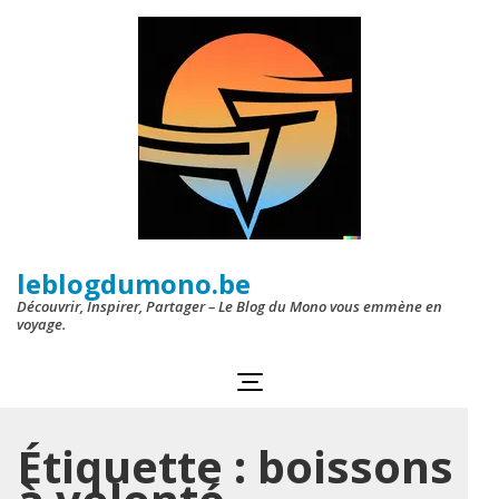
Aller
au
contenu
(Pressez
Entrée)
leblogdumono.be
Découvrir, Inspirer, Partager – Le Blog du Mono vous emmène en
voyage.
Étiquette :
boissons