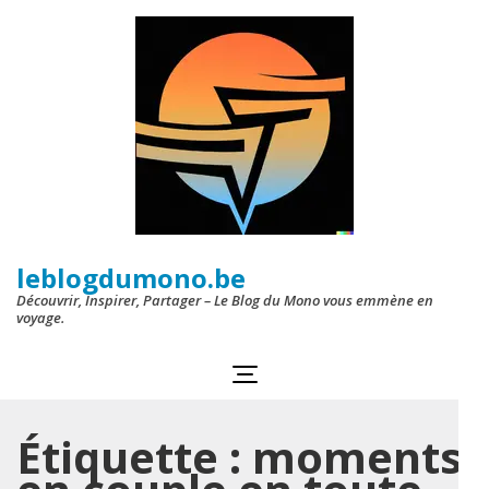
Aller
au
contenu
(Pressez
Entrée)
leblogdumono.be
Découvrir, Inspirer, Partager – Le Blog du Mono vous emmène en
voyage.
Étiquette :
moments