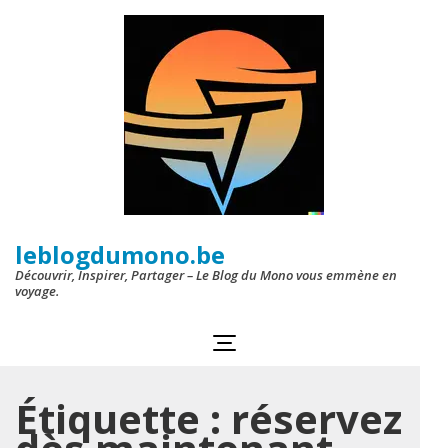
Aller
au
contenu
(Pressez
Entrée)
leblogdumono.be
Découvrir, Inspirer, Partager – Le Blog du Mono vous emmène en
voyage.
Étiquette :
réservez