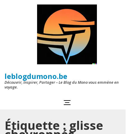
Aller
au
contenu
(Pressez
Entrée)
leblogdumono.be
Découvrir, Inspirer, Partager – Le Blog du Mono vous emmène en
voyage.
Étiquette :
glisse