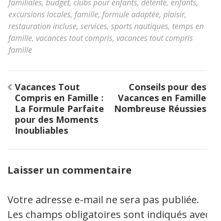
familiales
,
budget
,
clubs pour enfants
,
détente
,
enfants
,
excursions locales
,
famille
,
formule adaptée
,
plaisir
,
restauration incluse
,
services
,
sports nautiques
,
temps en
famille
,
vacances tout compris
,
vacances tout compris
famille
Navigation
Vacances Tout
Conseils pour des
de
Compris en Famille :
Vacances en Famille
l’article
La Formule Parfaite
Nombreuse Réussies
pour des Moments
Inoubliables
Laisser un commentaire
Votre adresse e-mail ne sera pas publiée.
Les champs obligatoires sont indiqués avec