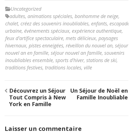
Uncategorized
adultes
,
animations spéciales
,
bonhomme de neige
,
chalet
,
créez des souvenirs inoubliables
,
enfants
,
escapade
urbaine
,
événements spéciaux
,
expérience authentique
,
feux d'artifice spectaculaire
,
mets délicieux
,
paysages
hivernaux
,
pistes enneigées
,
réveillon du nouvel an
,
séjour
nouvel an en famille
,
séjour nouvel an famille
,
souvenirs
inoubliables ensemble
,
sports d'hiver
,
stations de ski
,
traditions festives
,
traditions locales
,
ville
Navigation
Découvrez un Séjour
Un Séjour de Noël en
de
Tout Compris à New
Famille Inoubliable
l’article
York en Famille
Laisser un commentaire