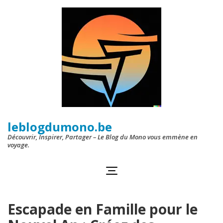
Aller
au
contenu
(Pressez
Entrée)
leblogdumono.be
Découvrir, Inspirer, Partager – Le Blog du Mono vous emmène en
voyage.
Escapade en Famille pour le