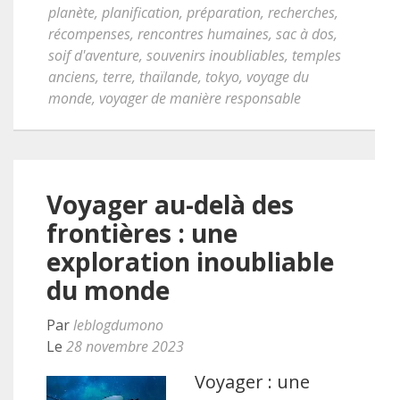
planète
,
planification
,
préparation
,
recherches
,
récompenses
,
rencontres humaines
,
sac à dos
,
soif d'aventure
,
souvenirs inoubliables
,
temples
anciens
,
terre
,
thaïlande
,
tokyo
,
voyage du
monde
,
voyager de manière responsable
Voyager au-delà des
frontières : une
exploration inoubliable
du monde
Par
leblogdumono
Le
28 novembre 2023
Voyager : une