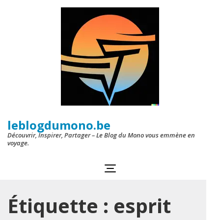
Aller
au
contenu
(Pressez
Entrée)
leblogdumono.be
Découvrir, Inspirer, Partager – Le Blog du Mono vous emmène en
voyage.
Étiquette :
esprit