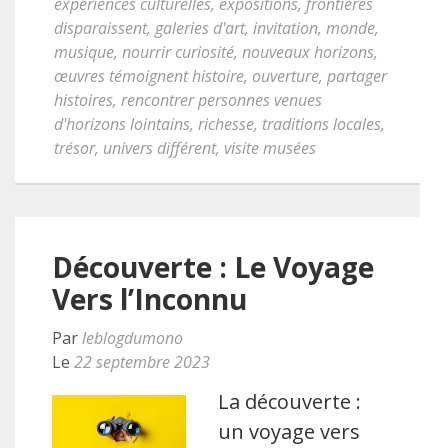
expériences culturelles
,
expositions
,
frontières
disparaissent
,
galeries d'art
,
invitation
,
monde
,
musique
,
nourrir curiosité
,
nouveaux horizons
,
œuvres témoignent histoire
,
ouverture
,
partager
histoires
,
rencontrer personnes venues
d'horizons lointains
,
richesse
,
traditions locales
,
trésor
,
univers différent
,
visite musées
Découverte : Le Voyage
Vers l’Inconnu
Par
leblogdumono
Le
22 septembre 2023
La découverte :
un voyage vers