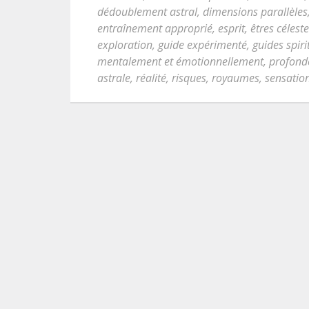
dédoublement astral
,
dimensions parallèles
entraînement approprié
,
esprit
,
êtres célest
exploration
,
guide expérimenté
,
guides spiri
mentalement et émotionnellement
,
profonde
astrale
,
réalité
,
risques
,
royaumes
,
sensation