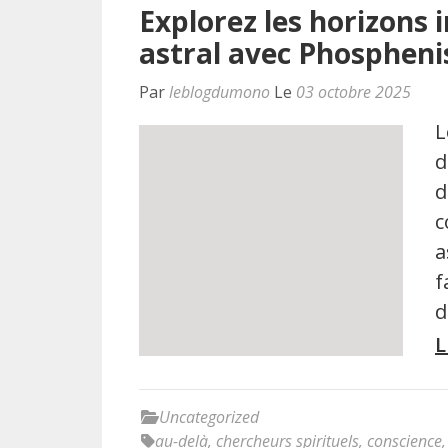
Explorez les horizons 
astral avec Phosphen
Par
leblogdumono
Le
03 octobre 2025
L
d
d
c
a
f
d
L
Uncategorized
au-delà
,
chercheurs spirituels
,
conscience