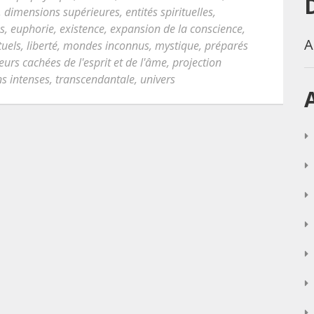
,
dimensions supérieures
,
entités spirituelles
,
es
,
euphorie
,
existence
,
expansion de la conscience
,
A
tuels
,
liberté
,
mondes inconnus
,
mystique
,
préparés
urs cachées de l'esprit et de l'âme
,
projection
s intenses
,
transcendantale
,
univers