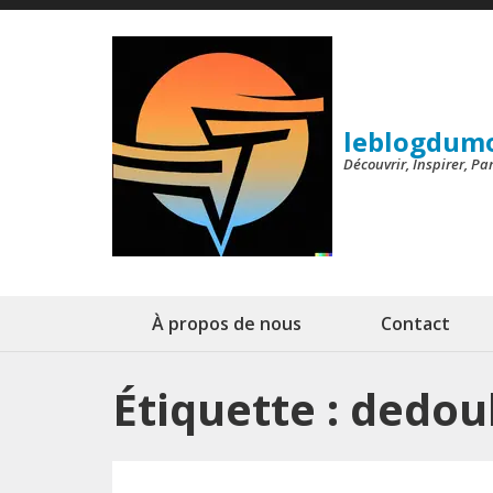
Aller
au
contenu
(Pressez
leblogdum
Entrée)
Découvrir, Inspirer, P
À propos de nous
Contact
Étiquette :
dedou