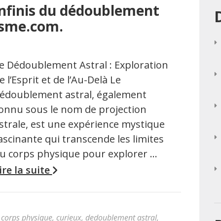
infinis du dédoublement
isme.com.
e Dédoublement Astral : Exploration
e l’Esprit et de l’Au-Delà Le
édoublement astral, également
onnu sous le nom de projection
strale, est une expérience mystique
ascinante qui transcende les limites
u corps physique pour explorer …
ire la suite
,
corps physique
,
curieux
,
dedoublement astral
,