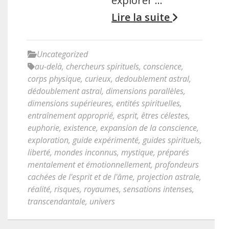
explorer …
Lire la suite
Uncategorized
au-delà
,
chercheurs spirituels
,
conscience
,
corps physique
,
curieux
,
dedoublement astral
,
dédoublement astral
,
dimensions parallèles
,
dimensions supérieures
,
entités spirituelles
,
entraînement approprié
,
esprit
,
êtres célestes
,
euphorie
,
existence
,
expansion de la conscience
,
exploration
,
guide expérimenté
,
guides spirituels
,
liberté
,
mondes inconnus
,
mystique
,
préparés
mentalement et émotionnellement
,
profondeurs
cachées de l'esprit et de l'âme
,
projection astrale
,
réalité
,
risques
,
royaumes
,
sensations intenses
,
transcendantale
,
univers