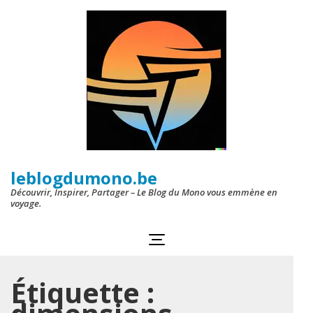
Aller
au
contenu
(Pressez
Entrée)
leblogdumono.be
Découvrir, Inspirer, Partager – Le Blog du Mono vous emmène en
voyage.
Étiquette :