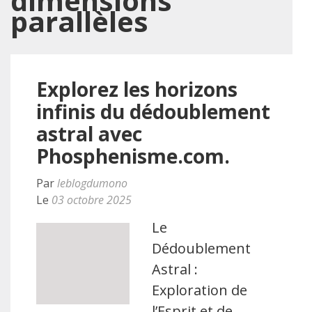
dimensions
parallèles
Explorez les horizons
infinis du dédoublement
astral avec
Phosphenisme.com.
Par
leblogdumono
Le
03 octobre 2025
Le
Dédoublement
Astral :
Exploration de
l’Esprit et de