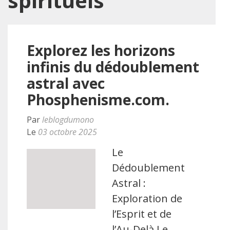
spirituels
Explorez les horizons
infinis du dédoublement
astral avec
Phosphenisme.com.
Par
leblogdumono
Le
03 octobre 2025
Le
Dédoublement
Astral :
Exploration de
l’Esprit et de
l’Au-Delà Le