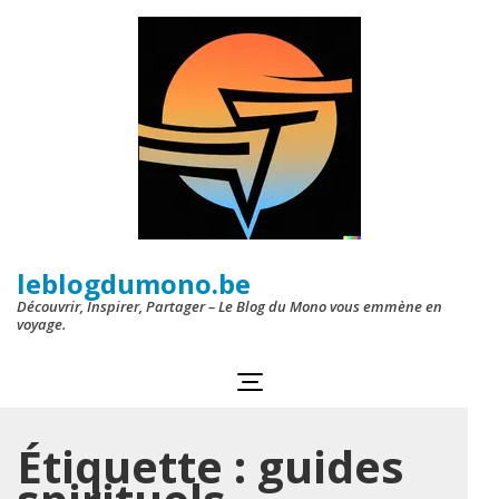
Aller
au
contenu
(Pressez
Entrée)
leblogdumono.be
Découvrir, Inspirer, Partager – Le Blog du Mono vous emmène en
voyage.
Étiquette :
guides