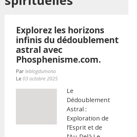
spirituelles
Explorez les horizons
infinis du dédoublement
astral avec
Phosphenisme.com.
Par
leblogdumono
Le
03 octobre 2025
Le
Dédoublement
Astral :
Exploration de
l’Esprit et de
l’Au-Delà Le