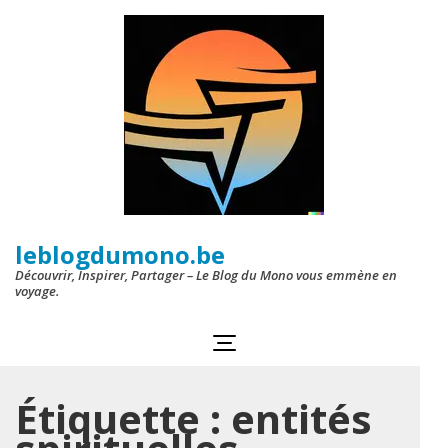
Aller
au
contenu
(Pressez
Entrée)
leblogdumono.be
Découvrir, Inspirer, Partager – Le Blog du Mono vous emmène en
voyage.
Étiquette :
entités