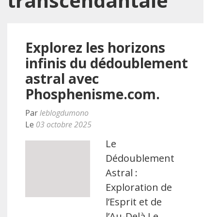
transcendantale
Explorez les horizons
infinis du dédoublement
astral avec
Phosphenisme.com.
Par
leblogdumono
Le
03 octobre 2025
Le
Dédoublement
Astral :
Exploration de
l’Esprit et de
l’Au-Delà Le