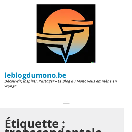
Aller
au
contenu
(Pressez
Entrée)
leblogdumono.be
Découvrir, Inspirer, Partager – Le Blog du Mono vous emmène en
voyage.
Étiquette :