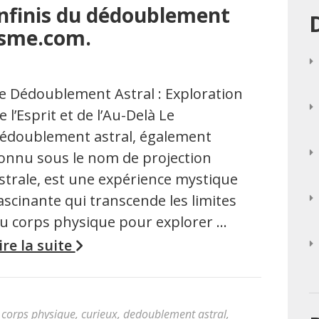
infinis du dédoublement
isme.com.
e Dédoublement Astral : Exploration
e l’Esprit et de l’Au-Delà Le
édoublement astral, également
onnu sous le nom de projection
strale, est une expérience mystique
ascinante qui transcende les limites
u corps physique pour explorer …
ire la suite
,
corps physique
,
curieux
,
dedoublement astral
,