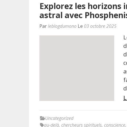
Explorez les horizons 
astral avec Phosphen
Par
leblogdumono
Le
03 octobre 2025
L
d
d
c
a
f
d
L
Uncategorized
au-delà
,
chercheurs spirituels
,
conscience