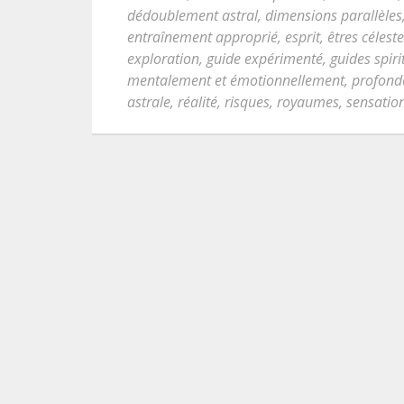
dédoublement astral
,
dimensions parallèles
entraînement approprié
,
esprit
,
êtres célest
exploration
,
guide expérimenté
,
guides spiri
mentalement et émotionnellement
,
profonde
astrale
,
réalité
,
risques
,
royaumes
,
sensation