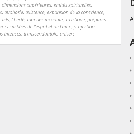
,
dimensions supérieures
,
entités spirituelles
,
es
,
euphorie
,
existence
,
expansion de la conscience
,
A
tuels
,
liberté
,
mondes inconnus
,
mystique
,
préparés
urs cachées de l'esprit et de l'âme
,
projection
s intenses
,
transcendantale
,
univers