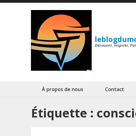
Aller
au
contenu
(Pressez
leblogdum
Entrée)
Découvrir, Inspirer, P
À propos de nous
Contact
Étiquette :
consc