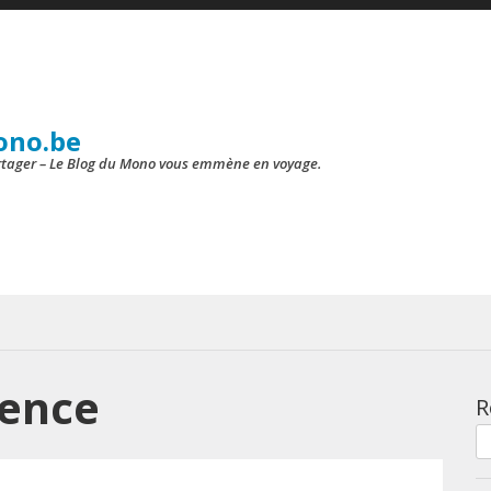
ono.be
artager – Le Blog du Mono vous emmène en voyage.
ience
R