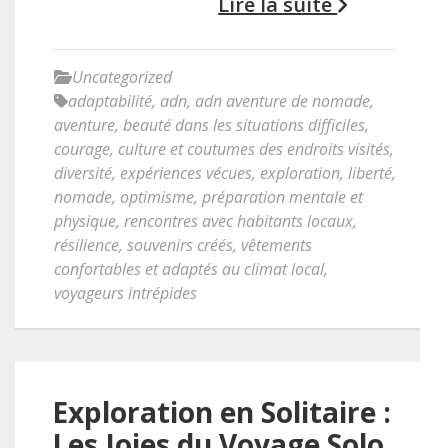
Lire la suite
Uncategorized
adaptabilité
,
adn
,
adn aventure de nomade
,
aventure
,
beauté dans les situations difficiles
,
courage
,
culture et coutumes des endroits visités
,
diversité
,
expériences vécues
,
exploration
,
liberté
,
nomade
,
optimisme
,
préparation mentale et
physique
,
rencontres avec habitants locaux
,
résilience
,
souvenirs créés
,
vêtements
confortables et adaptés au climat local
,
voyageurs intrépides
Exploration en Solitaire :
Les Joies du Voyage Solo