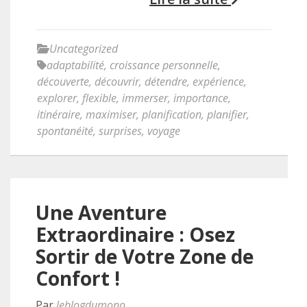
Uncategorized
adaptabilité
,
croissance personnelle
,
découverte
,
découvrir
,
détendre
,
expérience
,
explorer
,
flexible
,
immerser
,
importance
,
itinéraire
,
maximiser
,
planification
,
planifier
,
spontanéité
,
surprises
,
voyage
Une Aventure
Extraordinaire : Osez
Sortir de Votre Zone de
Confort !
Par
leblogdumono