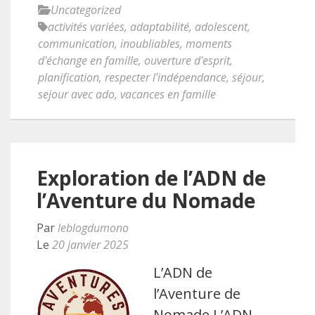
Uncategorized
activités variées
,
adaptabilité
,
adolescent
,
communication
,
inoubliables
,
moments
d'échange en famille
,
ouverture d'esprit
,
planification
,
respecter l'indépendance
,
séjour
,
sejour avec ado
,
vacances en famille
Exploration de l’ADN de
l’Aventure du Nomade
Par
leblogdumono
Le
20 janvier 2025
L’ADN de
l’Aventure de
Nomade L’ADN