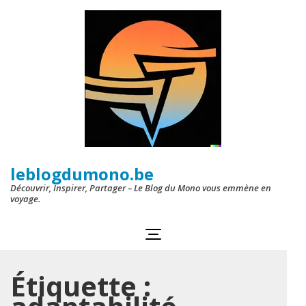
Aller
au
contenu
(Pressez
Entrée)
leblogdumono.be
Découvrir, Inspirer, Partager – Le Blog du Mono vous emmène en
voyage.
Étiquette :