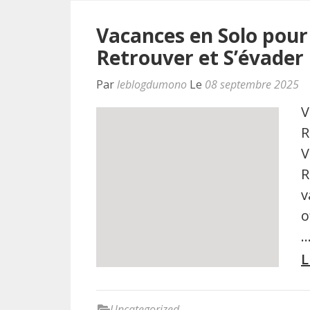
Vacances en Solo pour 
Retrouver et S’évader
Par
leblogdumono
Le
08 septembre 2025
V
R
V
R
v
o
L
Uncategorized