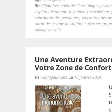
célibataires
,
créer des liens uniques
,
échan
explorer le monde
,
façonner son expérience
rencontrer des personnes
,
rencontrer des p
sortir de sa zone de confort
,
suivre ses prop
voyage en solo
Une Aventure Extraordi
Votre Zone de Confort 
Par
leblogdumono
Le
16 janvier 2024
U
S
u
e