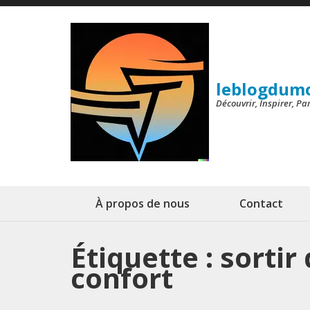
Aller
au
contenu
(Pressez
leblogdum
Entrée)
Découvrir, Inspirer, P
À propos de nous
Contact
Étiquette :
sortir
confort