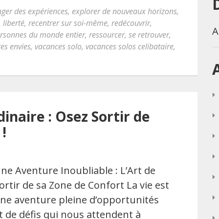
ger des expériences
,
explorer de nouveaux horizons
,
,
liberté
,
recentrer sur soi-même
,
redécouvrir
,
A
ersonnes du monde entier
,
ressourcer
,
se retrouver
,
res envies
,
vacances solo
,
vacances solos celibataire
,
naire : Osez Sortir de
!
ne Aventure Inoubliable : L’Art de
ortir de sa Zone de Confort La vie est
ne aventure pleine d’opportunités
t de défis qui nous attendent à