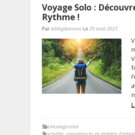
Voyage Solo : Découvr
Rythme !
Par
leblogdumono
Le
29 août 2023
V
m
V
f
l
a
n
L
Uncategorized
activités
,
compétences en matière d'adapt