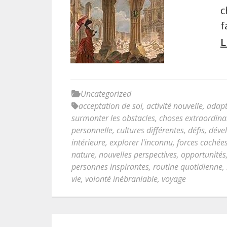
c
f
L
Uncategorized
acceptation de soi
,
activité nouvelle
,
adapt
surmonter les obstacles
,
choses extraordina
personnelle
,
cultures différentes
,
défis
,
déve
intérieure
,
explorer l'inconnu
,
forces cachée
nature
,
nouvelles perspectives
,
opportunités
personnes inspirantes
,
routine quotidienne
,
vie
,
volonté inébranlable
,
voyage