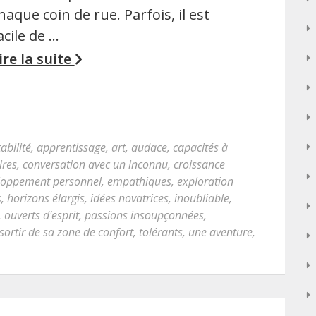
haque coin de rue. Parfois, il est
acile de …
ire la suite
abilité
,
apprentissage
,
art
,
audace
,
capacités à
ires
,
conversation avec un inconnu
,
croissance
loppement personnel
,
empathiques
,
exploration
s
,
horizons élargis
,
idées novatrices
,
inoubliable
,
,
ouverts d'esprit
,
passions insoupçonnées
,
sortir de sa zone de confort
,
tolérants
,
une aventure
,