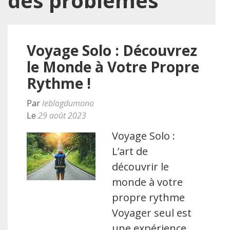
des problèmes
Voyage Solo : Découvrez
le Monde à Votre Propre
Rythme !
Par
leblogdumono
Le
29 août 2023
Voyage Solo :
L’art de
découvrir le
monde à votre
propre rythme
Voyager seul est
une expérience