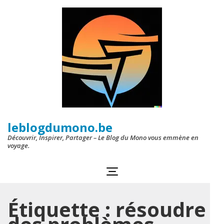
Aller
au
contenu
(Pressez
Entrée)
leblogdumono.be
Découvrir, Inspirer, Partager – Le Blog du Mono vous emmène en
voyage.
Étiquette :
résoudre