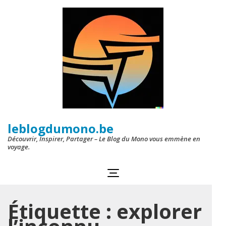
Aller
au
contenu
(Pressez
Entrée)
leblogdumono.be
Découvrir, Inspirer, Partager – Le Blog du Mono vous emmène en
voyage.
Étiquette :
explorer