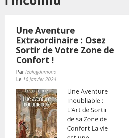
l’inconnu
Une Aventure
Extraordinaire : Osez
Sortir de Votre Zone de
Confort !
Par
leblogdumono
Le
16 janvier 2024
Une Aventure
Inoubliable :
L’Art de Sortir
de sa Zone de
Confort La vie
est une