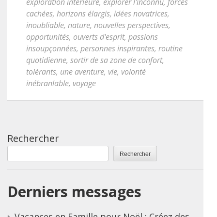
exploration intérieure
,
explorer l'inconnu
,
forces
cachées
,
horizons élargis
,
idées novatrices
,
inoubliable
,
nature
,
nouvelles perspectives
,
opportunités
,
ouverts d'esprit
,
passions
insoupçonnées
,
personnes inspirantes
,
routine
quotidienne
,
sortir de sa zone de confort
,
tolérants
,
une aventure
,
vie
,
volonté
inébranlable
,
voyage
Rechercher
Rechercher
Derniers messages
Vacances en Famille pour Noël : Créez des