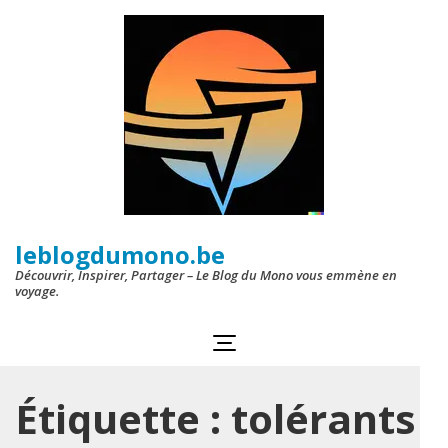
Aller
au
contenu
(Pressez
Entrée)
leblogdumono.be
Découvrir, Inspirer, Partager – Le Blog du Mono vous emmène en
voyage.
Étiquette :
tolérants