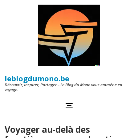
Aller
au
contenu
(Pressez
Entrée)
leblogdumono.be
Découvrir, Inspirer, Partager – Le Blog du Mono vous emmène en
voyage.
Voyager au-delà des